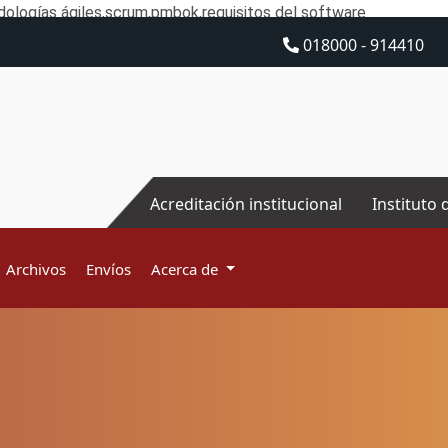
ologías ágiles,scrum,pmbok,requisitos del software
018000 - 914410
Acreditación institucional
Instituto 
Archivos
Envíos
Acerca de