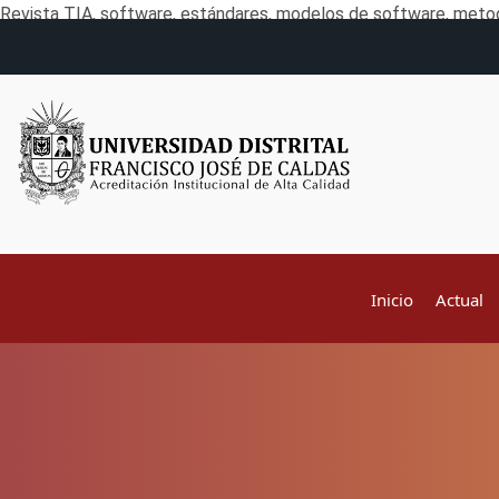
Revista TIA, software, estándares, modelos de software, metod
Inicio
Actual