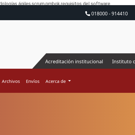
ologías ágiles,scrum,pmbok,requisitos del software
018000 - 914410
Acreditación institucional
Instituto 
Archivos
Envíos
Acerca de