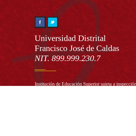
Información
Universidad Distrital
Francisco José de Caldas
NIT. 899.999.230.7
Institución de Educación Superior sujeta a inspecció
vigilancia por el Ministerio de Educación Nacional
Acuerdo de creación N° 10 de 1948 del Concejo de
Bogotá
Acreditación Institucional de Alta Calidad - Resoluc
N° 023653 del 10 de diciembre del 2021