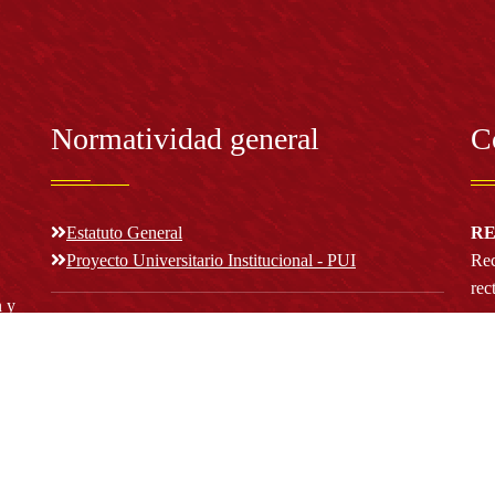
Normatividad general
C
Estatuto General
RE
Proyecto Universitario Institucional - PUI
Rec
rec
n y
Normatividad académica
C
Bog
Cód
Derechos pecuniarios
ión
Estatuto Estudiantil
(+
Estatuto Docente