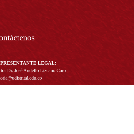
ontáctenos
PRESENTANTE LEGAL:
tor Dr. José Andelfo Lizcano Caro
toria@udistrital.edu.co
alle 13 # 31 -75
otá D.C. - República de Colombia
igo Postal:
111611 - 111611537
Atención a usuarios del Centro De Relevo:
57) 6013238314
(+57) 6013239300
ext: 1421 - (+57) 6013238340