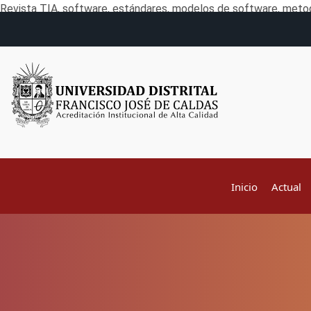
Revista TIA, software, estándares, modelos de software, metod
Inicio
Actual