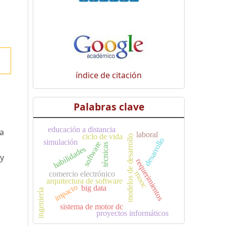
índice de citación
Palabras clave
educación a distancia
 a
laboral
ciclo de vida
modelos de desarrollo
desarrollo
simulación
software
técnicas
habilidades
 y
requerimientos
comercio electrónico
mooc
arquitectura de software
impacto
big data
ingeniería
sistema de motor dc
proyectos informáticos