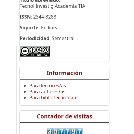
Título abreviado
:
Tecnol.Investig.Academia TIA
ISSN
: 2344-8288
Soporte:
En línea
Periodicidad
: Semestral
Información
Para lectores/as
Para autores/as
Para bibliotecarios/as
Contador de visitas