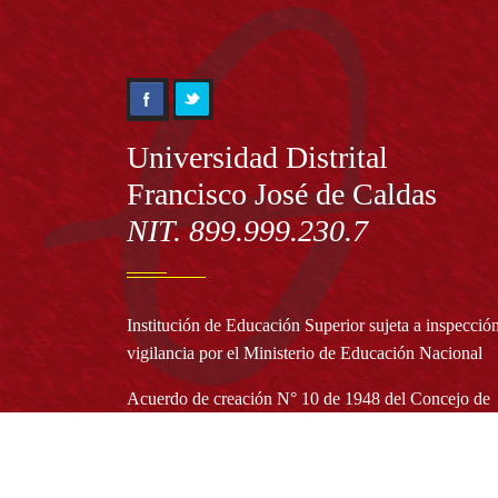
Información
Universidad Distrital
Francisco José de Caldas
NIT. 899.999.230.7
Institución de Educación Superior sujeta a inspecció
vigilancia por el Ministerio de Educación Nacional
Acuerdo de creación N° 10 de 1948 del Concejo de
Bogotá
Acreditación Institucional de Alta Calidad - Resoluc
N° 023653 del 10 de diciembre del 2021