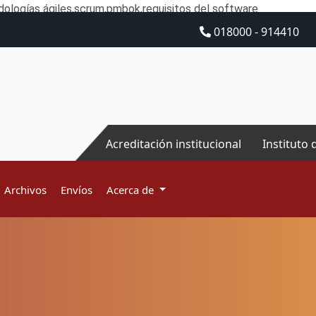
ologías ágiles,scrum,pmbok,requisitos del software
018000 - 914410
Acreditación institucional
Instituto 
Archivos
Envíos
Acerca de