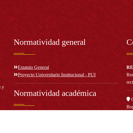
Normatividad general
C
Estatuto General
RE
Proyecto Universitario Institucional - PUI
Rec
rec
n y
Normatividad académica
C
Bog
Cód
Derechos pecuniarios
ión
Estatuto Estudiantil
(+