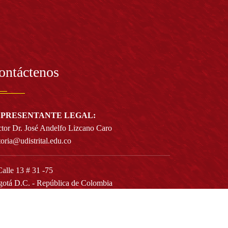
ontáctenos
PRESENTANTE LEGAL:
tor Dr. José Andelfo Lizcano Caro
toria@udistrital.edu.co
alle 13 # 31 -75
otá D.C. - República de Colombia
igo Postal:
111611 - 111611537
Atención a usuarios del Centro De Relevo:
57) 6013238314