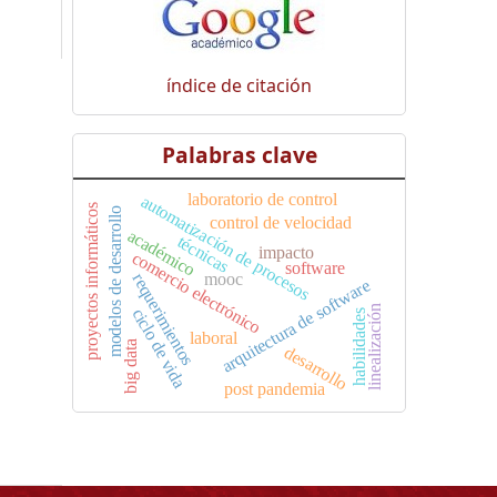
índice de citación
Palabras clave
laboratorio de control
automatización de procesos
proyectos informáticos
modelos de desarrollo
control de velocidad
académico
técnicas
impacto
comercio electrónico
software
mooc
requerimientos
arquitectura de software
linealización
ciclo de vida
habilidades
laboral
big data
desarrollo
post pandemia