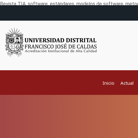
Revista TIA, software, estándares, modelos de software, metod
Inicio
Actual