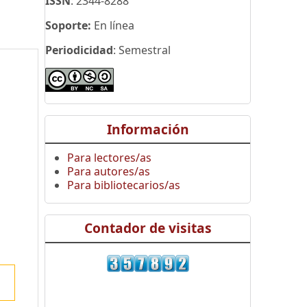
ISSN
: 2344-8288
Soporte:
En línea
Periodicidad
: Semestral
Información
Para lectores/as
Para autores/as
Para bibliotecarios/as
Contador de visitas