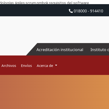
ologías ágiles,scrum,pmbok,requisitos del software
018000 - 914410
Acreditación institucional
Instituto 
Archivos
Envíos
Acerca de