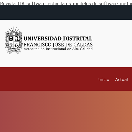
Revista TIA, software, estándares, modelos de software, metod
Inicio
Actual