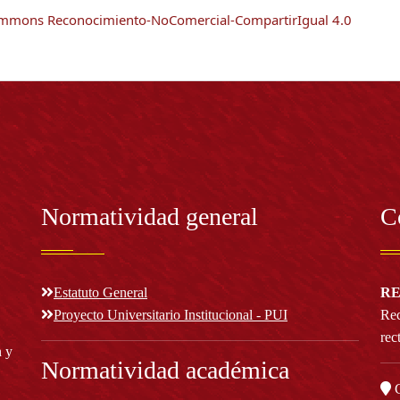
Commons Reconocimiento-NoComercial-CompartirIgual 4.0
Normatividad general
C
Estatuto General
RE
Proyecto Universitario Institucional - PUI
Rec
rec
n y
Normatividad académica
C