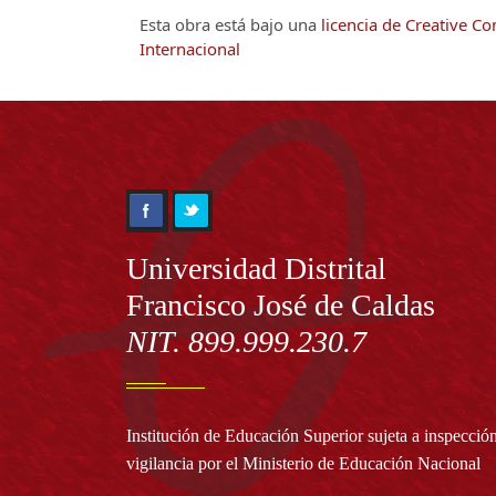
Esta obra está bajo una
licencia de Creative 
Internacional
Información
Universidad Distrital
Francisco José de Caldas
NIT. 899.999.230.7
Institución de Educación Superior sujeta a inspecció
vigilancia por el Ministerio de Educación Nacional