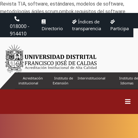
Revista TIA, software, estándares, modelos de software,
metodologías ágiles,scrum,pmbok,requisitos del software
Índices de
018000 -
Directorio
transparencia
Participa
914410
Acreditación
Instituto de
Interinstitucional
Instituto de
institucional
Extensión
Idiomas