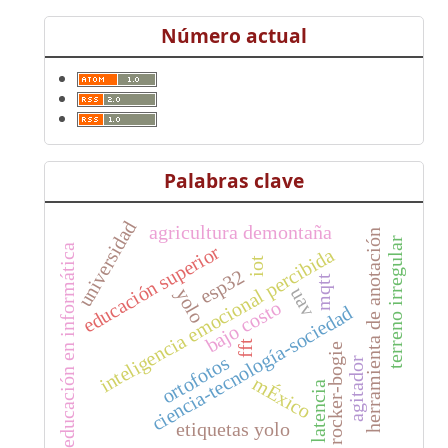
Número actual
Palabras clave
universidad
agricultura demontaña
herramienta de anotación
terreno irregular
educación superior
educación en informática
inteligencia emocional percibida
iot
esp32
mqtt
uav
yolo
bajo costo
ciencia-tecnología-sociedad
fft
rocker-bogie
ortofotos
agitador
mÉxico
latencia
etiquetas yolo