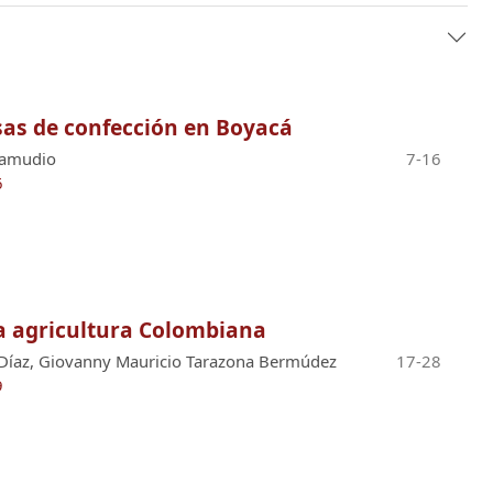
sas de confección en Boyacá
Zamudio
7-16
6
la agricultura Colombiana
a Díaz, Giovanny Mauricio Tarazona Bermúdez
17-28
9