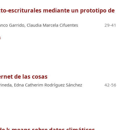
to-escriturales mediante un prototipo de
nco Garrido, Claudia Marcela Cifuentes
29-41
3
ernet de las cosas
Pineda, Edna Catherim Rodríguez Sánchez
42-56
1
e k-means sobre datos climáticos