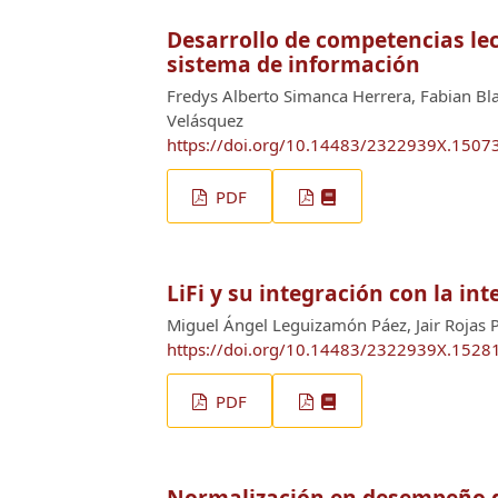
Desarrollo de competencias lec
sistema de información
Fredys Alberto Simanca Herrera, Fabian Bla
Velásquez
https://doi.org/10.14483/2322939X.1507
PDF
LiFi y su integración con la int
Miguel Ángel Leguizamón Páez, Jair Rojas 
https://doi.org/10.14483/2322939X.1528
PDF
Normalización en desempeño d