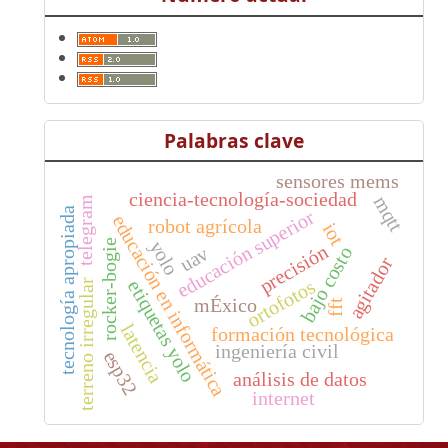
Palabras clave
sensores mems
ciencia-tecnología-sociedad
mqtt
telegram
tecnología apropiada
educación superior
educación en informática
robot agrícola
iot
yolo
rocker-bogie
precisión
uav
bajo costo
agitador
ortofotos
etiquetas yolo
terreno irregular
mÉxico
fft
latencia
formación tecnológica
ingeniería civil
esp32
análisis de datos
internet