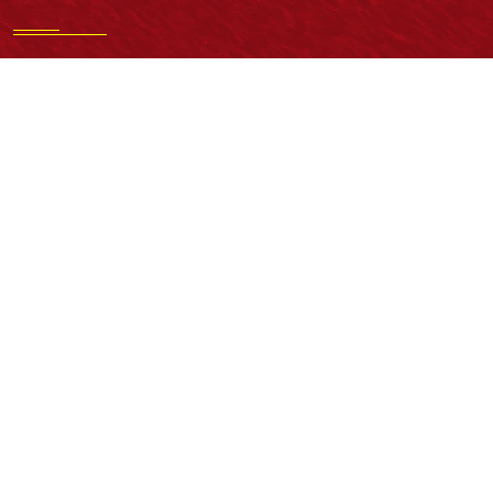
Normatividad general
Estatuto General
Proyecto Universitario Institucional - PUI
Normatividad académica
Derechos pecuniarios
Estatuto Estudiantil
Estatuto Docente