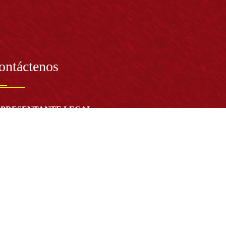
ontáctenos
PRESENTANTE LEGAL:
tor Dr. José Andelfo Lizcano Caro
toria@udistrital.edu.co
alle 13 # 31 -75
otá D.C. - República de Colombia
igo Postal:
111611 - 111611537
Atención a usuarios del Centro De Relevo:
57) 6013238314