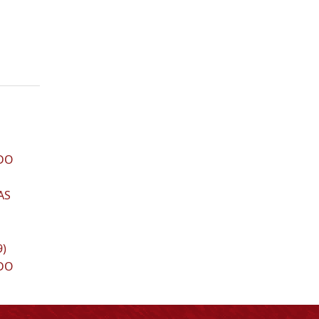
DO
AS
9)
DO