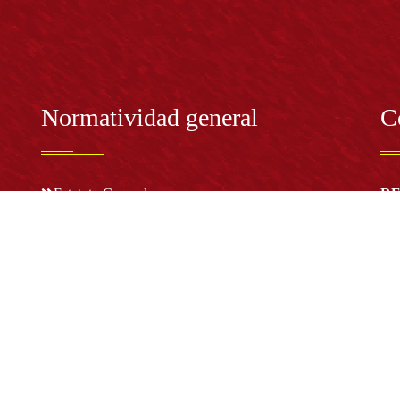
Normatividad general
C
Estatuto General
RE
Proyecto Universitario Institucional - PUI
Rec
rec
n y
Normatividad académica
C
Bog
Cód
Derechos pecuniarios
ión
Estatuto Estudiantil
(+
Estatuto Docente