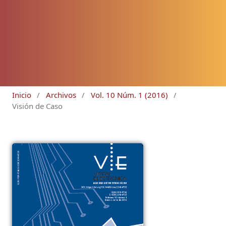
Inicio
/
Archivos
/
Vol. 10 Núm. 1 (2016)
/
Visión de Caso