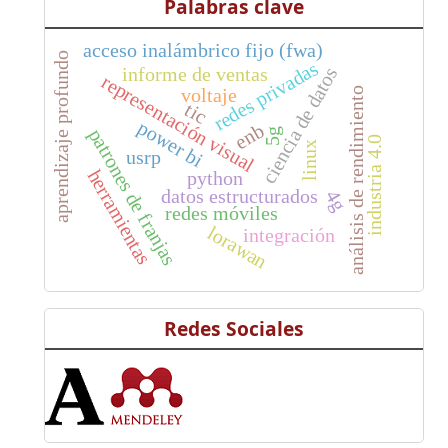
Palabras clave
acceso inalámbrico fijo (fwa)
aprendizaje profundo
redes privadas
informe de ventas
ciencia de datos
representación visual
voltaje
análisis de rendimiento
tic
power bi
enb
patrones de franjas
5g
industria 4.0
linux
usrp
herramientas
python
datos estructurados
4g
redes móviles
lorawan
integración
Redes Sociales