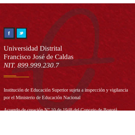
Información
Universidad Distrital
Francisco José de Caldas
NIT. 899.999.230.7
Institución de Educación Superior sujeta a inspección y vigilancia
por el Ministerio de Educación Nacional
Acuerdo de creación N° 10 de 1948 del Concejo de Bogotá
Acreditación Institucional de Alta Calidad - Resolución N° 023653
del 10 de diciembre del 2021