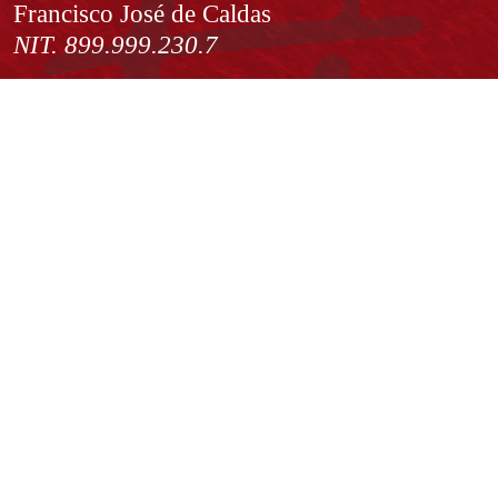
Francisco José de Caldas
NIT. 899.999.230.7
Institución de Educación Superior sujeta a inspección y vigilancia
por el Ministerio de Educación Nacional
Acuerdo de creación N° 10 de 1948 del Concejo de Bogotá
Acreditación Institucional de Alta Calidad - Resolución N° 023653
del 10 de diciembre del 2021
Redes sociales
Normatividad general