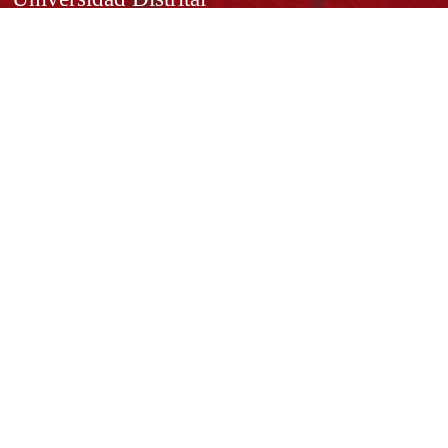
Francisco José de Caldas
NIT. 899.999.230.7
Institución de Educación Superior sujeta a inspección y vigilancia
por el Ministerio de Educación Nacional
Acuerdo de creación N° 10 de 1948 del Concejo de Bogotá
Acreditación Institucional de Alta Calidad - Resolución N° 023653
del 10 de diciembre del 2021
Redes sociales