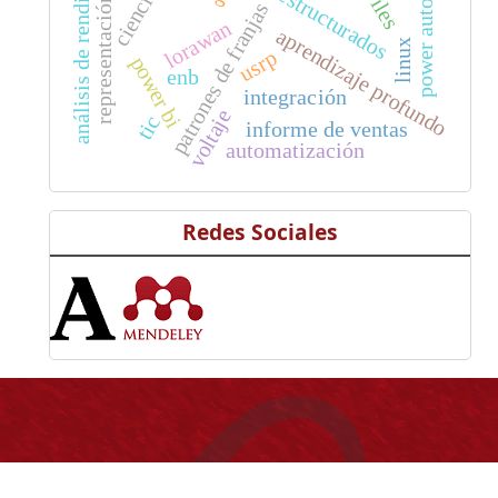
representación visual
análisis de rendimiento
power automate
datos estructurados
patrones de franjas
lorawan
aprendizaje profundo
linux
usrp
power bi
enb
integración
voltaje
tic
informe de ventas
automatización
Redes Sociales