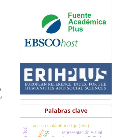
e
a
Palabras clave
acceso inalámbrico fijo (fwa)
voltaje
representación visual
lorawan