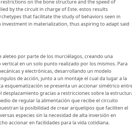
restrictions on the bone structure and the speed of
d by the circuit in charge of Este. estos results
rchetypes that facilitate the study of behaviors seen in
 investment in materialization, thus aspiring to adapt said
de aleteo por parte de los murciélagos, creando una
co vertical en un solo punto realizado por los mismos. Para
mecánicas y electrónicas, desarrollando un modelo
gulos de acción, junto a un montaje el cual da lugar a la
ta esquematización se presenta un accionar simétrico entr
el desplazamiento gracias a restricciones sobre la estructur
dio de regular la alimentación que recibe el circuito
estran la posibilidad de crear arquetipos que faciliten el
ersas especies sin la necesidad de alta inversión en
cho accionar en facilidades para la vida cotidiana.