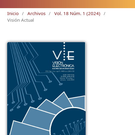
Inicio
/
Archivos
/
Vol. 18 Núm. 1 (2024)
/
Visión Actual