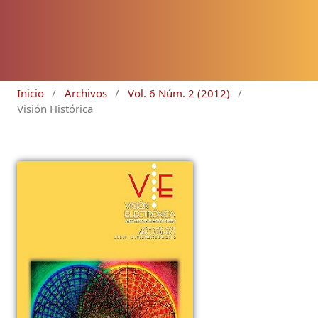
Inicio
/
Archivos
/
Vol. 6 Núm. 2 (2012)
/
Visión Histórica