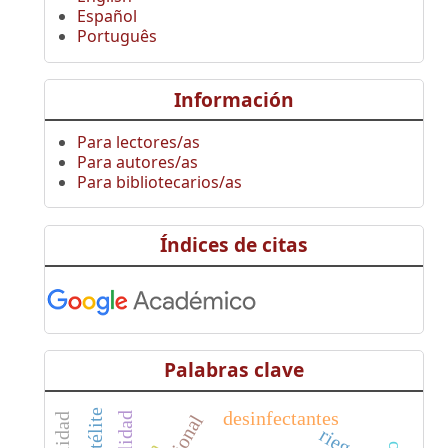
Español
Português
Información
Para lectores/as
Para autores/as
Para bibliotecarios/as
Índices de citas
Palabras clave
desinfectantes
calidad
riego