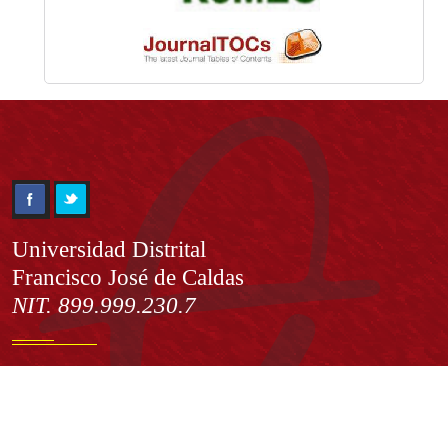
Información
Universidad Distrital
Francisco José de Caldas
NIT. 899.999.230.7
Institución de Educación Superior sujeta a inspección y vigilancia
por el Ministerio de Educación Nacional