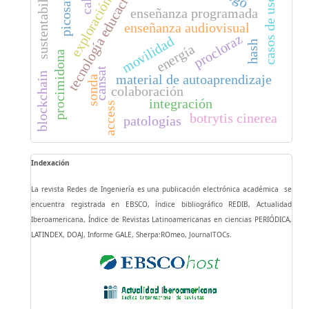
picosatélite
tecnología educacional
sustentabilidad
exploración
casos de uso
enseñanza programada
enseñanza audiovisual
procloraz
movilidad
hash
energía
procimidona
cansat
blockchain
material de autoaprendizaje
sonda
colaboración
integración
access
botrytis cinerea
patologías
Indexación
La revista Redes de Ingeniería es una publicación electrónica académica se
encuentra registrada en EBSCO, índice bibliográfico REDIB, Actualidad
Iberoamericana, Índice de Revistas Latinoamericanas en ciencias PERIÓDICA,
LATINDEX, DOAJ, Informe GALE, Sherpa:ROmeo, JournalTOCs.