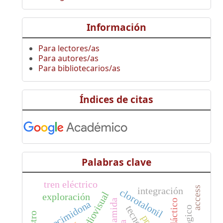
Información
Para lectores/as
Para autores/as
Para bibliotecarios/as
Índices de citas
Palabras clave
tren eléctrico
access
integración
clorotalonil
exploración
procimidona