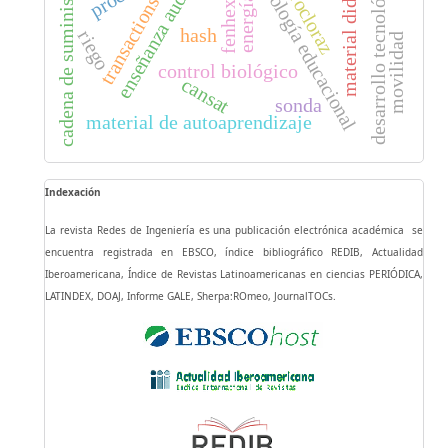
enseñanza audiovisual
material didáctico
fenhexamida
tecnología educacional
desarrollo tecnológico
cadena de suministro
procloraz
transactions
energía
hash
riego
movilidad
control biológico
cansat
sonda
material de autoaprendizaje
Indexación
La revista Redes de Ingeniería es una publicación electrónica académica se
encuentra registrada en EBSCO, índice bibliográfico REDIB, Actualidad
Iberoamericana, Índice de Revistas Latinoamericanas en ciencias PERIÓDICA,
LATINDEX, DOAJ, Informe GALE, Sherpa:ROmeo, JournalTOCs.