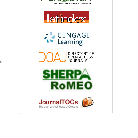
.
te
n