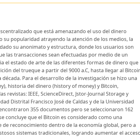
descentralizado que está amenazando el uso del dinero
 su popularidad atrayendo la atención de los medios, la
dado su anonimato y estructura, donde los usuarios son
ue las transacciones sean efectuadas por medio de un
cia el estado de arte de las diferentes formas de dinero que
ción del trueque a partir del 9000 a.C, hasta llegar al Bitcoi
 década. Para el desarrollo de la investigación se hizo una
, historia del dinero (history of money) y Bitcoin,
s revistas: IEEE, ScienceDirect, Jstor-Journal Storage y
ad Distrital Francisco José de Caldas y de la Universidad
 encontraron 355 documentos pero se seleccionaron 162
 se concluye que el Bitcoin es considerado como una
 de reconocimiento dentro de la economía global, pero a
ostosos sistemas tradicionales, logrando aumentar el acces