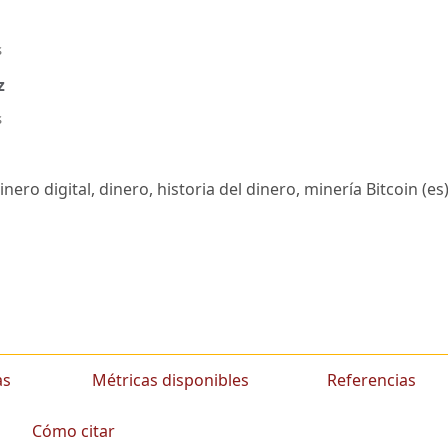
s
z
s
nero digital, dinero, historia del dinero, minería Bitcoin (es)
as
Métricas disponibles
Referencias
Cómo citar