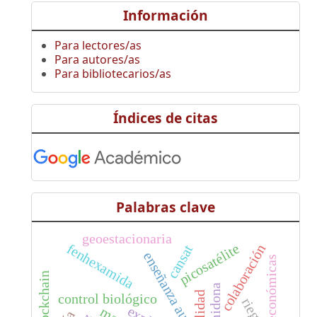
Información
Para lectores/as
Para autores/as
Para bibliotecarios/as
Índices de citas
Palabras clave
geoestacionaria
fenhexamida
picosatélite
colaboración
cansat
enseñanza audiovisual
blockchain
calidad
control biológico
riego