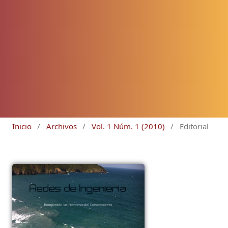
Inicio
/
Archivos
/
Vol. 1 Núm. 1 (2010)
/
Editorial