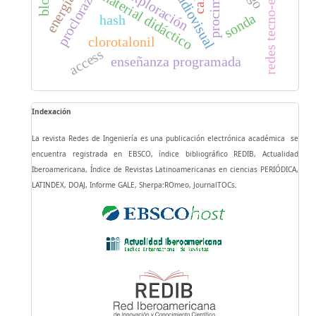
redes tecno-económicas
procimidona
exploración
material didáctico
energía
procloraz
sonda
hash
clorotalonil
access
enseñanza programada
Indexación
La revista Redes de Ingeniería es una publicación electrónica académica se
encuentra registrada en EBSCO, índice bibliográfico REDIB, Actualidad
Iberoamericana, Índice de Revistas Latinoamericanas en ciencias PERIÓDICA,
LATINDEX, DOAJ, Informe GALE, Sherpa:ROmeo, JournalTOCs.