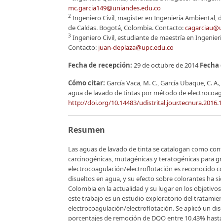
mc.garcia149@uniandes.edu.co
2
Ingeniero Civil, magister en Ingeniería Ambiental, 
de Caldas. Bogotá, Colombia. Contacto:
cagarciau@u
3
Ingeniero Civil, estudiante de maestría en Ingenier
Contacto:
juan-deplaza@upc.edu.co
Fecha de recepción:
29 de octubre de 2014
Fecha 
Cómo citar:
García Vaca, M. C., García Ubaque, C. A.
agua de lavado de tintas por método de electrocoag
http://doi.org/10.14483/udistrital.jour.tecnura.2016.
Resumen
Las aguas de lavado de tinta se catalogan como con
carcinogénicas, mutagénicas y teratogénicas para g
electrocoagulación/electroflotación es reconocido 
disueltos en agua, y su efecto sobre colorantes ha si
Colombia en la actualidad y su lugar en los objetivo
este trabajo es un estudio exploratorio del tratami
electrocoagulación/electroflotación. Se aplicó un d
porcentajes de remoción de DQO entre 10,43% hasta 5