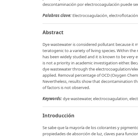
descontaminación por electrocoagulación puede ser r
Palabras clave:
Electrocoagulación, electroflotación
Abstract
Dye wastewater is considered pollutant because it
teratogenic to a variety of living species. Within 
has been widely studied and it is known to be very eff
is not a priority in academic investigation either. Be
dye wastewater through the electrocoagulation/elec
applied. Removal percentage of OCD (Oxygen Chemi
Nevertheless, results show that decontamination t
of factors is not observed.
Keywords:
dye wastewater, electrocoagulation, elect
Introducción
Se sabe que la mayoría de los colorantes y pigmentos
propiedades de absorción de luz, claves para funcio