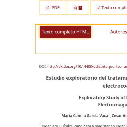
PDF
Texto compl
Texto completo HTML
Autores
DOI:
http://dx.doi.org/10.14483/udistrital.jour.tecnu
Estudio exploratorio del tratam
electroco
Exploratory Study o
Electrocoagu
1
María Camila García Vaca
,
César A
1
Ingeniera Química, candidata a magister en Ingeni