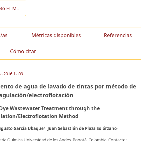
eto HTML
/as
Métricas disponibles
Referencias
Cómo citar
ra.2016.1.a09
iento de agua de lavado de tintas por método de
agulación/electroflotación
f Dye Wastewater Treatment through the
lation/Electroflotation Method
2
3
ugusto García Ubaque
,
Juan Sebastián de Plaza Solórzano
ería Química Universidad de los Andes. Bogotá, Colombia. Contacto: