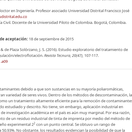
doctor en Ingeniería. Profesor asociado Universidad Distrital Francisco José
distrital.edu.co
ía Civil. Docente de la Universidad Piloto de Colombia. Bogotá, Colombia.
de aceptación:
18 de septiembre de 2015
, & de Plaza Solórzano, J. S. (2016). Estudio exploratorio del tratamiento de
ulación/electroflotación.
Revista Tecnura, 20(47),
107-117.
1.a09
taminantes debido a que son sustancias en su mayoría poliaromáticas,
ran variedad de seres vivos. Dentro de los métodos de descontaminación, la
como un tratamiento altamente eficiente para la remoción de contaminante
do estudiado y descrito. No tiene, sin embargo, aplicación industrial en
s de investigación académica en el país es aún muy marginal. Por esa razón,
ento de un residuo industrial de tinta de imprenta por medio del método de
2
iseño experimental 2
con un punto central. Se obtuvo un rango de
0,93%. No obstante, los resultados evidencian la posibilidad de que la