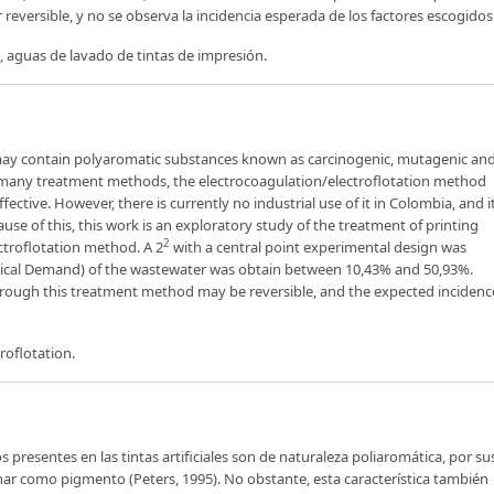
eversible, y no se observa la incidencia esperada de los factores escogidos
, aguas de lavado de tintas de impresión.
 may contain polyaromatic substances known as carcinogenic, mutagenic an
the many treatment methods, the electrocoagulation/electroflotation method
ective. However, there is currently no industrial use of it in Colombia, and i
cause of this, this work is an exploratory study of the treatment of printing
2
troflotation method. A 2
with a central point experimental design was
cal Demand) of the wastewater was obtain between 10,43% and 50,93%.
hrough this treatment method may be reversible, and the expected incidenc
roflotation.
 presentes en las tintas artificiales son de naturaleza poliaromática, por su
nar como pigmento (Peters, 1995). No obstante, esta característica también