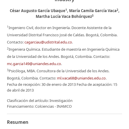
1
2
César Augusto García Ubaque
, María Camila García Vaca
,
3
Martha Lucía Vaca Bohórquez
1
Ingeniero Civil, doctor en Ingeniería. Docente Asistente de la
Universidad Distrital Francisco José de Caldas. Bogotá, Colombia.
Contacto:
cagarciau@udistrital.edu.co
.
2
Ingeniera Química. Estudiante de maestría en Ingeniería Química
de la Universidad de los Andes. Bogotá, Colombia. Contacto:
mc.garcia149@uniandes.edu.co
.
3
Psicóloga, MBA. Consultora de la Universidad de los Andes.
Bogotá, Colombia. Contacto:
ml.vaca68@uniandes.edu.co
.
Fecha de recepción: 30 de enero de 2013 Fecha de aceptación: 15
de abril de 2013
Clasificación del artículo: Investigación
Financiamiento: Colciencias - INAMCO
Resumen