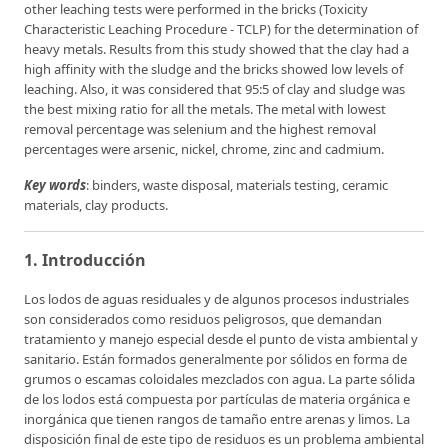
other leaching tests were performed in the bricks (Toxicity
Characteristic Leaching Procedure - TCLP) for the determination of
heavy metals. Results from this study showed that the clay had a
high affinity with the sludge and the bricks showed low levels of
leaching. Also, it was considered that 95:5 of clay and sludge was
the best mixing ratio for all the metals. The metal with lowest
removal percentage was selenium and the highest removal
percentages were arsenic, nickel, chrome, zinc and cadmium.
Key words
: binders, waste disposal, materials testing, ceramic
materials, clay products.
1. Introducción
Los lodos de aguas residuales y de algunos procesos industriales
son considerados como residuos peligrosos, que demandan
tratamiento y manejo especial desde el punto de vista ambiental y
sanitario. Están formados generalmente por sólidos en forma de
grumos o escamas coloidales mezclados con agua. La parte sólida
de los lodos está compuesta por partículas de materia orgánica e
inorgánica que tienen rangos de tamaño entre arenas y limos. La
disposición final de este tipo de residuos es un problema ambiental