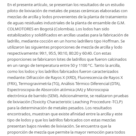
En el presente artículo, se presentan los resultados de un estudio
piloto de lixiviación de metales de piezas cerámicas elaboradas con
mezclas de arcilla y lodos provenientes de la planta de tratamiento
de aguas residuales industriales de la planta de ensamble de G.M.
COLMOTORES en Bogotá (Colombia). Los lodos han sido
estabilizados y solidificados en arcillas usadas para la fabricación de
ladrillo, mediante cocción en un horno ladrillero tipo Hoffman. Se
utilizaron las siguientes proporciones de mezcla de arcilla y lodo
respectivamente: 99:1, 95:5, 90:10, 80:20 y 60:40. Con estas
proporciones se fabricaron lotes de ladrillos que fueron calcinados
en un rango de temperatura entre 50 y 1100 °C. Tanto la arcilla,
como los lodos y los ladrillos fabricados fueron caracterizados
mediante: Difracción de Rayos X (XRD), Fluorescencia de Rayos X
(FRX), Termogravimetría (TG), Análisis Térmico Diferencial (DTA),
Espectroscopia de Absorción atómica (AA) y Microscopia
electrónica de barrido (SEM). Adicionalmente, se realizaron pruebas
de lixiviación (Toxicity Characteristic Leaching Proccedure -TCLP)
para la determinación de metales pesados. Los resultados
encontrados, muestran que existe afinidad entre la arcilla y este
tipo de lodos y que los ladrillos fabricados con estas mezclas
presentan bajos niveles de lixiviación. Se encuentra que la
proporción de mezcla que permite la mayor remoción para todos