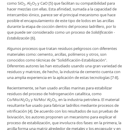
como SiO
, Al
O
y CaO [5] que facilitan su compatibilidad para
2
2
3
hacer mezclas con ellas. Esta afinidad, sumada a la capacidad de
intercambio iónico, parece ser el principal mecanismo que hace
posible el encapsulamiento de este tipo de lodos en las arcillas
durante la etapa de cocción dentro del proceso ladrillero, por lo
que puede ser considerado como un proceso de
Solidificación -
Estabilización
[6].
Algunos procesos que tratan residuos peligrosos con diferentes
materiales como: cemento, arcillas, polímeros y otros, son
conocidos como técnicas de "Solidificación-Estabilización".
Diferentes autores las han estudiado usando una gran variedad de
residuos y matrices, de hecho, la industria de cemento cuenta con
una amplia experiencia en la aplicación de estas tecnologías [7-8].
Recientemente, se han usado arcillas marinas para estabilizar
residuos del proceso de hidrogenación catalítica, como
Co/Mo/Al
O
y Ni/Mo/ Al
O
, en la industria petrolera. El material
2
3
2
3
resultante fue usado para fabricar ladrillos mediante procesos de
vitrificación [4]. De acuerdo con los resultados de sus pruebas de
lixiviación, los autores proponen un mecanismo para explicar el
proceso de estabilización, que involucra dos fases: en la primera, la
arcilla forma una matriz alrededor de metales y los
encapsula
; y en