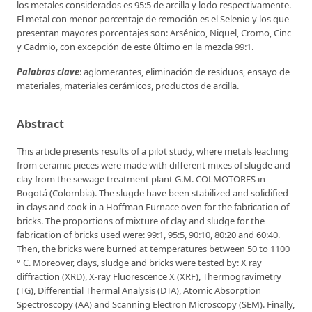
los metales considerados es 95:5 de arcilla y lodo respectivamente.
El metal con menor porcentaje de remoción es el Selenio y los que
presentan mayores porcentajes son: Arsénico, Niquel, Cromo, Cinc
y Cadmio, con excepción de este último en la mezcla 99:1.
Palabras clave
: aglomerantes, eliminación de residuos, ensayo de
materiales, materiales cerámicos, productos de arcilla.
Abstract
This article presents results of a pilot study, where metals leaching
from ceramic pieces were made with different mixes of slugde and
clay from the sewage treatment plant G.M. COLMOTORES in
Bogotá (Colombia). The slugde have been stabilized and solidified
in clays and cook in a Hoffman Furnace oven for the fabrication of
bricks. The proportions of mixture of clay and sludge for the
fabrication of bricks used were: 99:1, 95:5, 90:10, 80:20 and 60:40.
Then, the bricks were burned at temperatures between 50 to 1100
° C. Moreover, clays, sludge and bricks were tested by: X ray
diffraction (XRD), X-ray Fluorescence X (XRF), Thermogravimetry
(TG), Differential Thermal Analysis (DTA), Atomic Absorption
Spectroscopy (AA) and Scanning Electron Microscopy (SEM). Finally,