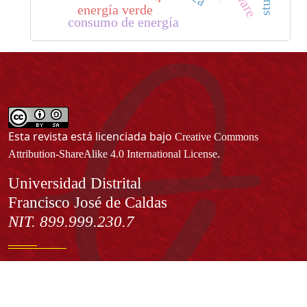
energía verde
consumo de energía
Esta revista está licenciada bajo
Creative Commons
.
Attribution-ShareAlike 4.0 International License
Información
Universidad Distrital
Francisco José de Caldas
NIT. 899.999.230.7
Institución de Educación Superior sujeta a inspección y vigilancia
por el Ministerio de Educación Nacional