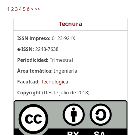
1
2
3
4
5
6
>
>>
Tecnura
ISSN impreso:
0123-921X
e-ISSN:
2248-7638
Periodicidad:
Trimestral
Área temática:
Ingeniería
Facultad:
Tecnológica
Copyright
(Desde julio de 2018)