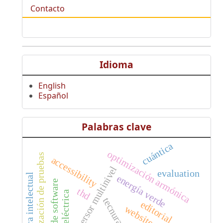
Contacto
Idioma
English
Español
Palabras clave
cuántica
optimización armónica
automatización de pruebas
accessibility
inversor multinivel
evaluation
estructura intelectual
energía verde
pruebas de software
thd
tecnura
editorial
websites