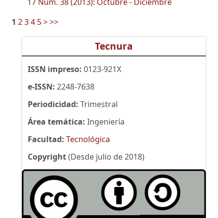
17 Núm. 38 (2013): Octubre - Diciembre
1
2
3
4
5
>
>>
Tecnura
ISSN impreso:
0123-921X
e-ISSN:
2248-7638
Periodicidad:
Trimestral
Área temática:
Ingeniería
Facultad:
Tecnológica
Copyright
(Desde julio de 2018)