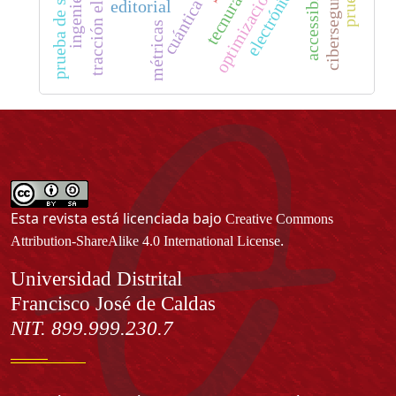
prueba de software
tracción eléctrica
ciberseguridad
accessibility
tecnura
cuántica
editorial
métricas
Esta revista está licenciada bajo
Creative Commons
.
Attribution-ShareAlike 4.0 International License
Información
Universidad Distrital
Francisco José de Caldas
NIT. 899.999.230.7