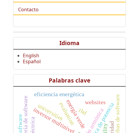
Contacto
Idioma
English
Español
Palabras clave
eficiencia energética
pruebas de software
ingeniería de software
energía verde
websites
evaluation
electrónica de potencia
universities
inversor multinivel
thd
optimización armónica