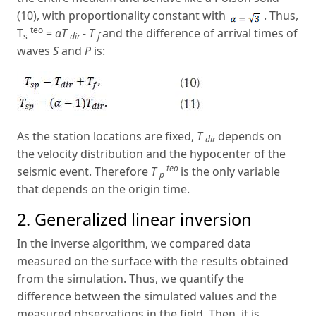
(10), with proportionality constant with
. Thus,
teo
T
=
αT
- T
and the difference of arrival times of
s
dir
f
waves
S
and
P
is:
As the station locations are fixed,
T
depends on
dir
the velocity distribution and the hypocenter of the
teo
seismic event. Therefore
T
is the only variable
p
that depends on the origin time.
2. Generalized linear inversion
In the inverse algorithm, we compared data
measured on the surface with the results obtained
from the simulation. Thus, we quantify the
difference between the simulated values and the
measured observations in the field. Then, it is