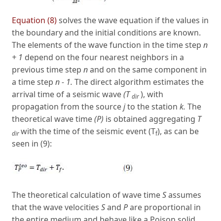
Equation (8)
solves the wave equation if the values in
the boundary and the initial conditions are known.
The elements of the wave function in the time step
n
+ 1
depend on the four nearest neighbors in a
previous time step
n
and on the same component in
a time step
n - 1.
The direct algorithm estimates the
arrival time of a seismic wave
(T
), with
dir
propagation from the source
j
to the station
k.
The
theoretical wave time
(P)
is obtained aggregating
T
with the time of the seismic event (T
), as can be
dir
f
seen in (9):
The theoretical calculation of wave time
S
assumes
that the wave velocities
S
and
P
are proportional in
the entire medium and behave like a Poison solid