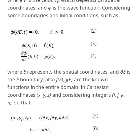
where
V
is the velocity, which depends on spatial
coordinates, and
ϕ
is the wave function. Considering
some boundaries and initial conditions, such as:
where
E
represents the spatial coordinates, and
∂E
is
the
E
boundary; also
f(E),g(E)
are the known
functions in the entire domain. In Cartesian
coordinates
(x, y, z)
and considering integers
(i, j, k,
n),
so that