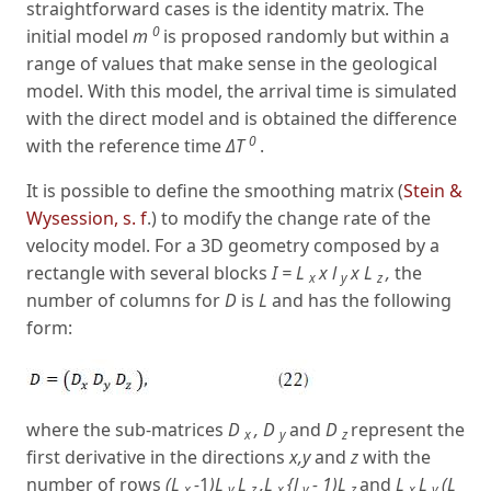
straightforward cases is the identity matrix. The
0
initial model
m
is proposed randomly but within a
range of values that make sense in the geological
model. With this model, the arrival time is simulated
with the direct model and is obtained the difference
0
with the reference time
ΔT
.
It is possible to define the smoothing matrix (
Stein &
Wysession, s. f
.) to modify the change rate of the
velocity model. For a 3D geometry composed by a
rectangle with several blocks
I = L
x l
x L
,
the
x
y
z
number of columns for
D
is
L
and has the following
form:
where the sub-matrices
D
, D
and
D
represent the
x
y
z
first derivative in the directions
x,y
and
z
with the
number of rows
(L
-
1
)L
L
,L
{l
- 1)L
and
L
L
(L
x
y
z
x
y
z
x
y