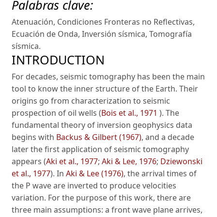
Palabras clave:
Atenuación
,
Condiciones Fronteras no Reflectivas
,
Ecuación de Onda
,
Inversión sísmica
,
Tomografía
sísmica
.
INTRODUCTION
For decades, seismic tomography has been the main
tool to know the inner structure of the Earth. Their
origins go from characterization to seismic
prospection of oil wells (
Bois et al., 1971
). The
fundamental theory of inversion geophysics data
begins with
Backus & Gilbert (1967)
, and a decade
later the first application of seismic tomography
appears (
Aki et al., 1977
;
Aki & Lee, 1976
;
Dziewonski
et al., 1977
). In
Aki & Lee (1976)
, the arrival times of
the P wave are inverted to produce velocities
variation. For the purpose of this work, there are
three main assumptions: a front wave plane arrives,