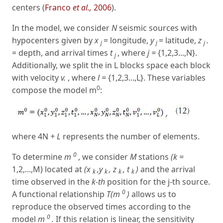
centers (
Franco
et al.,
2006
).
In the model, we consider
N
seismic sources with
hypocenters given by
x
= longitude,
y
= latitude,
z
.
j
j
j
= depth, and arrival times
t
, where
j =
{1,2,3...,N}.
j
Additionally, we split the in L blocks space each block
with velocity
v.
, where
l =
{1,2,3...,L}. These variables
0
compose the model m
:
where 4N
+ L
represents the number of elements.
0
To determine
m
, we consider
M
stations
(k =
1,2,...,M) located at
(x
,y
, z
, t
)
and the arrival
k
k
k
k
time observed in the
k-th
position for the j-th source.
0
A functional relationship
T(m
)
allows us to
reproduce the observed times according to the
0
model
m
.
If this relation is linear, the sensitivity