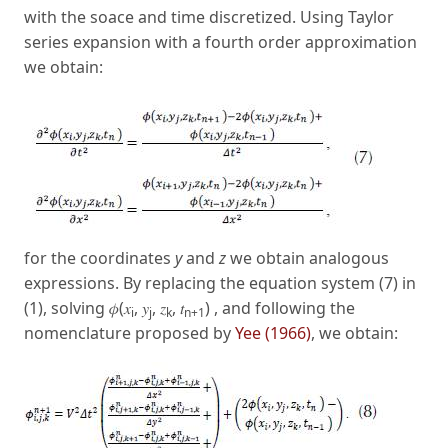
with the soace and time discretized. Using Taylor
series expansion with a fourth order approximation
we obtain:
for the coordinates
y
and
z
we obtain analogous
expressions. By replacing the equation system (7) in
(1), solving 𝜙(𝑥
, 𝑦
, 𝑧
, 𝑡
) , and following the
i
j
k
n+1
nomenclature proposed by
Yee (1966)
, we obtain: