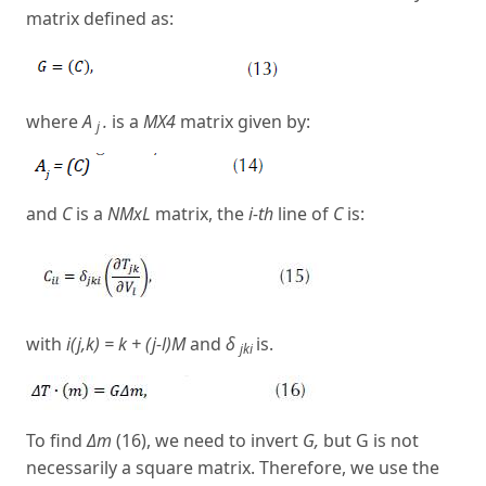
matrix defined as:
where
A
.
is a
MX4
matrix given by:
j
and
C
is a
NMxL
matrix, the
i-th
line of
C
is:
with
i(j,k) = k + (j-l)M
and
δ
is.
jki
To find
Δm
(16), we need to invert
G,
but G is not
necessarily a square matrix. Therefore, we use the