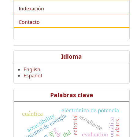
Indexación
Contacto
Idioma
English
Español
Palabras clave
electrónica de potencia
cuántica
accessibility
consumo de energía
estudiante
editorial
thd
evaluation