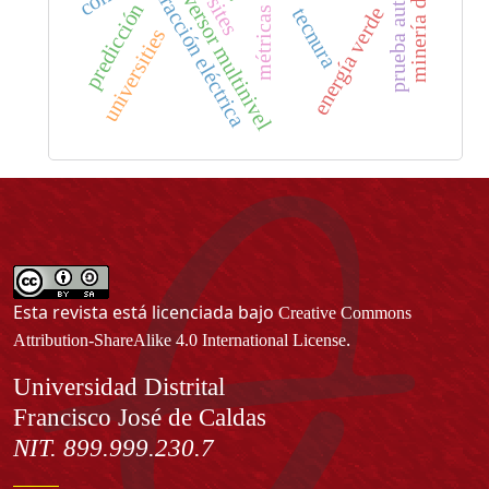
prueba automática
minería de datos
websites
inversor multinivel
tracción eléctrica
predicción
energía verde
tecnura
métricas
universities
Esta revista está licenciada bajo
Creative Commons
.
Attribution-ShareAlike 4.0 International License
Información
Universidad Distrital
Francisco José de Caldas
NIT. 899.999.230.7