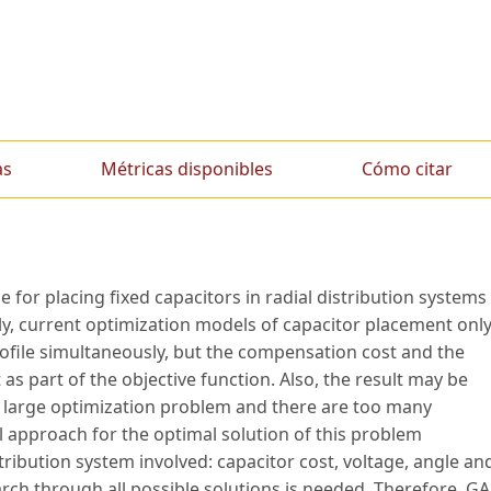
as
Métricas disponibles
Cómo citar
 for placing fixed capacitors in radial distribution systems
ly, current optimization models of capacitor placement onl
ofile simultaneously, but the compensation cost and the
as part of the objective function. Also, the result may be
ry large optimization problem and there are too many
 approach for the optimal solution of this problem
tribution system involved: capacitor cost, voltage, angle an
rch through all possible solutions is needed. Therefore, GA