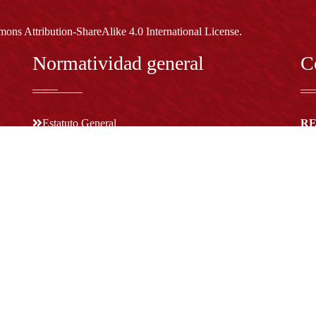
.
ons Attribution-ShareAlike 4.0 International License
Normatividad general
C
Estatuto General
RE
Proyecto Universitario Institucional - PUI
Rec
rec
n y
Normatividad académica
C
Bog
Cód
Derechos pecuniarios
ión
Estatuto Estudiantil
(+
Estatuto Docente
Estatuto Académico