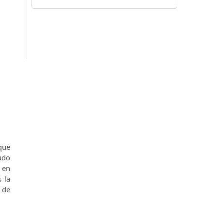
 que
udo
​​en
s la
o de