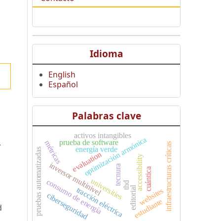
Idioma
English
Español
Palabras clave
activos intangibles
optimización armónica
prueba de software
métricas
infraestructuras críticas
y
energía verde
pruebas automatizadas
evaluation
accessibility
inversor multinivel
tecnura
cuántica
universities
consumo de energía
thd
editorial
tracción eléctrica
websites
ciberseguridad
estudiante
d