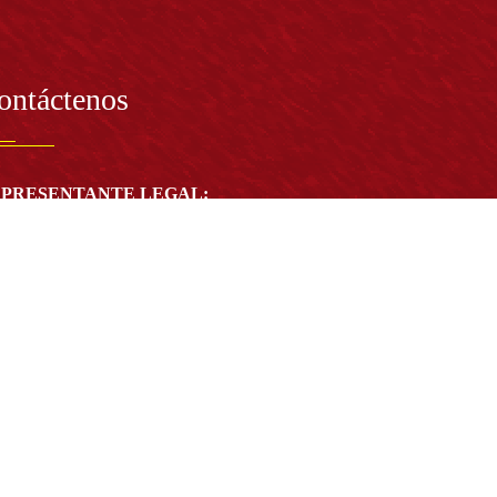
ontáctenos
PRESENTANTE LEGAL:
tor Dr. José Andelfo Lizcano Caro
toria@udistrital.edu.co
alle 13 # 31 -75
otá D.C. - República de Colombia
igo Postal:
111611 - 111611537
Atención a usuarios del Centro De Relevo:
57) 6013238314
(+57) 6013239300
ext: 1421 - (+57) 6013238340
Lunes a viernes de 8:00 a.m. a 5:00 p.m.