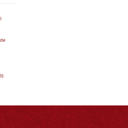
l
 de
):