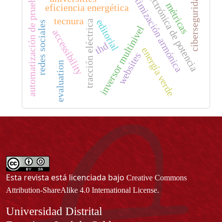
electrónica de potencia
optimización armónica
automatización de pruebas
ciberseguridad
métricas
eficiencia energética
tecnura
editorial
tracción eléctrica
redes sociales
inversor multinivel
accessibility
thd
energía verde
websites
evaluation
Esta revista está licenciada bajo
Creative Commons
.
Attribution-ShareAlike 4.0 International License
Información
Universidad Distrital