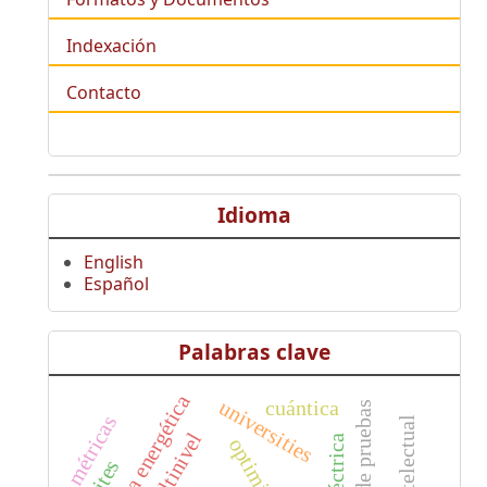
Indexación
Contacto
Idioma
English
Español
Palabras clave
eficiencia energética
universities
cuántica
métricas