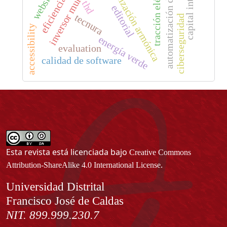
automatización de pruebas
capital intelectual
inversor multinivel
tracción eléctrica
optimización armónica
websites
thd
editorial
tecnura
ciberseguridad
accessibility
energía verde
evaluation
calidad de software
Esta revista está licenciada bajo
Creative Commons
.
Attribution-ShareAlike 4.0 International License
Información
Universidad Distrital
Francisco José de Caldas
NIT. 899.999.230.7