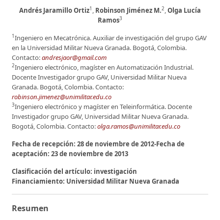
1
2
Andrés Jaramillo Ortiz
,
Robinson Jiménez M.
,
Olga Lucía
3
Ramos
1
Ingeniero en Mecatrónica. Auxiliar de investigación del grupo GAV
en la Universidad Militar Nueva Granada. Bogotá, Colombia.
Contacto:
andresjaor@gmail.com
2
Ingeniero electrónico, magíster en Automatización Industrial.
Docente Investigador grupo GAV, Universidad Militar Nueva
Granada. Bogotá, Colombia. Contacto:
robinson.jimenez@unimilitar.edu.co
3
Ingeniero electrónico y magíster en Teleinformática. Docente
Investigador grupo GAV, Universidad Militar Nueva Granada.
Bogotá, Colombia. Contacto:
olga.ramos@unimilitar.edu.co
Fecha de recepción: 28 de noviembre de 2012-Fecha de
aceptación: 23 de noviembre de 2013
Clasificación del artículo: investigación
Financiamiento: Universidad Militar Nueva Granada
Resumen