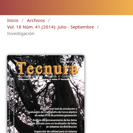
Inicio
/
Archivos
/
Vol. 18 Núm. 41 (2014): Julio - Septiembre
/
Investigación