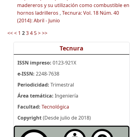
madereros y su utilización como combustible en
hornos ladrilleros
,
Tecnura: Vol. 18 Núm. 40
(2014): Abril - Junio
<<
<
1
2
3
4
5
>
>>
Tecnura
ISSN impreso:
0123-921X
e-ISSN:
2248-7638
Periodicidad:
Trimestral
Área temática:
Ingeniería
Facultad:
Tecnológica
Copyright
(Desde julio de 2018)