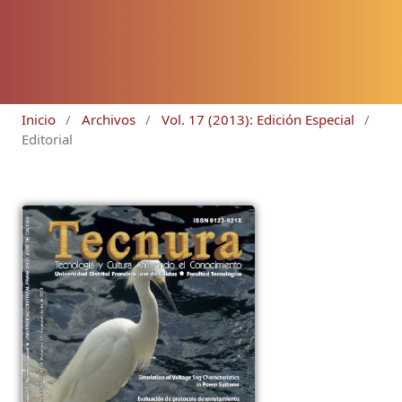
Inicio
/
Archivos
/
Vol. 17 (2013): Edición Especial
/
Editorial