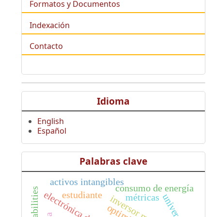
Formatos y Documentos
Indexación
Contacto
Idioma
English
Español
Palabras clave
activos intangibles
consumo de energía
electrónica de potencia
estudiante
métricas
universities
inversor multinivel