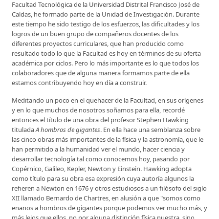
Facultad Tecnológica de la Universidad Distrital Francisco José de
Caldas, he formado parte de la Unidad de Investigación. Durante
este tiempo he sido testigo de los esfuerzos, las dificultades y los
logros de un buen grupo de compañeros docentes de los
diferentes proyectos curriculares, que han producido como
resultado todo lo que la Facultad es hoy en términos de su oferta
académica por ciclos. Pero lo más importante es lo que todos los
colaboradores que de alguna manera formamos parte de ella
estamos contribuyendo hoy en día a construir.
Meditando un poco en el quehacer de la Facultad, en sus orígenes
y en lo que muchos de nosotros soñamos para ella, recordé
entonces el título de una obra del profesor Stephen Hawking
titulada
A hombros de gigantes
. En ella hace una semblanza sobre
las cinco obras más importantes de la física y la astronomía, que le
han permitido a la humanidad ver el mundo, hacer ciencia y
desarrollar tecnología tal como conocemos hoy, pasando por
Copérnico, Galileo, Kepler, Newton y Einstein. Hawking adopta
como título para su obra esa expresión cuya autoría algunos la
refieren a Newton en 1676 y otros estudiosos a un filósofo del siglo
XII llamado Bernardo de Chartres, en alusión a que "somos como
enanos a hombros de gigantes porque podemos ver mucho más, y
más lejos que ellos, no por alguna distinción física nuestra, sino