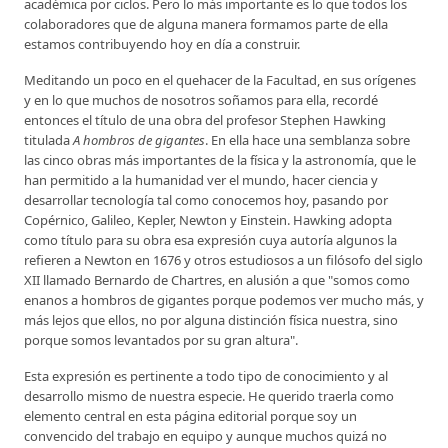
académica por ciclos. Pero lo más importante es lo que todos los
colaboradores que de alguna manera formamos parte de ella
estamos contribuyendo hoy en día a construir.
Meditando un poco en el quehacer de la Facultad, en sus orígenes
y en lo que muchos de nosotros soñamos para ella, recordé
entonces el título de una obra del profesor Stephen Hawking
titulada
A hombros de gigantes
. En ella hace una semblanza sobre
las cinco obras más importantes de la física y la astronomía, que le
han permitido a la humanidad ver el mundo, hacer ciencia y
desarrollar tecnología tal como conocemos hoy, pasando por
Copérnico, Galileo, Kepler, Newton y Einstein. Hawking adopta
como título para su obra esa expresión cuya autoría algunos la
refieren a Newton en 1676 y otros estudiosos a un filósofo del siglo
XII llamado Bernardo de Chartres, en alusión a que "somos como
enanos a hombros de gigantes porque podemos ver mucho más, y
más lejos que ellos, no por alguna distinción física nuestra, sino
porque somos levantados por su gran altura".
Esta expresión es pertinente a todo tipo de conocimiento y al
desarrollo mismo de nuestra especie. He querido traerla como
elemento central en esta página editorial porque soy un
convencido del trabajo en equipo y aunque muchos quizá no