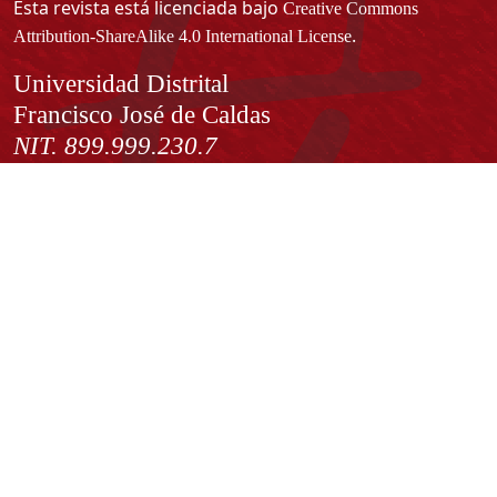
Esta revista está licenciada bajo
Creative Commons
.
Attribution-ShareAlike 4.0 International License
Información
Universidad Distrital
Francisco José de Caldas
NIT. 899.999.230.7
Institución de Educación Superior sujeta a inspección y vigilancia
por el Ministerio de Educación Nacional
Acuerdo de creación N° 10 de 1948 del Concejo de Bogotá
Acreditación Institucional de Alta Calidad - Resolución N° 023653
del 10 de diciembre del 2021
Redes sociales