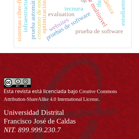
infraestructuras críticas
optimización armónica
inversor multinivel
sistemas ciber-físicos
consumo de energía
prueba automática
cuántica
thd
estudiante
tecnura
pruebas de software
evaluation
websites
prueba de software
Esta revista está licenciada bajo
Creative Commons
.
Attribution-ShareAlike 4.0 International License
Información
Universidad Distrital
Francisco José de Caldas
NIT. 899.999.230.7