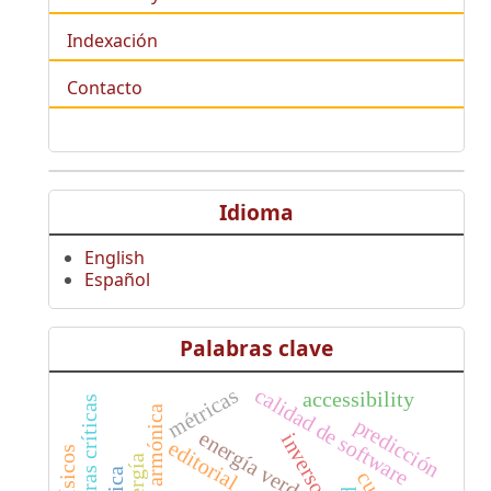
Indexación
Contacto
Idioma
English
Español
Palabras clave
calidad de software
métricas
accessibility
predicción
energía verde
editorial