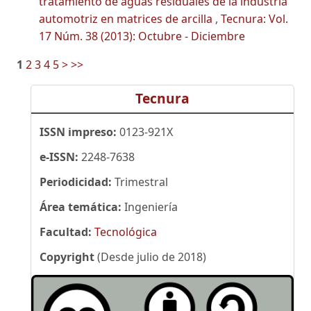
tratamiento de aguas residuales de la industria
automotriz en matrices de arcilla
,
Tecnura: Vol.
17 Núm. 38 (2013): Octubre - Diciembre
1
2
3
4
5
>
>>
Tecnura
ISSN impreso:
0123-921X
e-ISSN:
2248-7638
Periodicidad:
Trimestral
Área temática:
Ingeniería
Facultad:
Tecnológica
Copyright
(Desde julio de 2018)