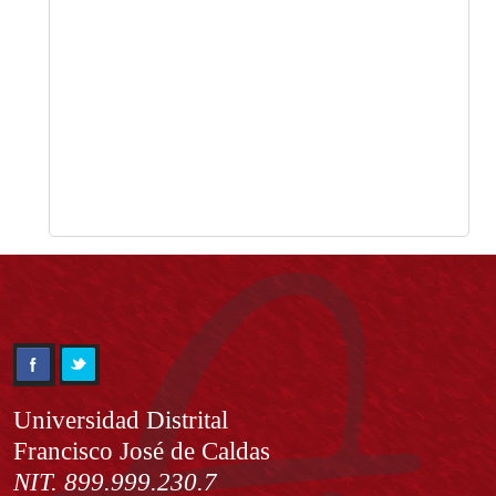
Información
Universidad Distrital
Francisco José de Caldas
NIT. 899.999.230.7