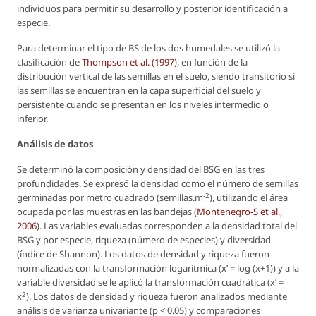
individuos para permitir su desarrollo y posterior identificación a
especie.
Para determinar el tipo de BS de los dos humedales se utilizó la
clasificación de
Thompson
et al.
(1997)
, en función de la
distribución vertical de las semillas en el suelo, siendo transitorio si
las semillas se encuentran en la capa superficial del suelo y
persistente cuando se presentan en los niveles intermedio o
inferior.
Análisis de datos
Se determinó la composición y densidad del BSG en las tres
profundidades. Se expresó la densidad como el número de semillas
-2
germinadas por metro cuadrado (semillas.m
), utilizando el área
ocupada por las muestras en las bandejas (
Montenegro-S
et al.
,
2006
). Las variables evaluadas corresponden a la densidad total del
BSG y por especie, riqueza (número de especies) y diversidad
(índice de Shannon). Los datos de densidad y riqueza fueron
normalizadas con la transformación logarítmica (x’ = log (x+1)) y a la
variable diversidad se le aplicó la transformación cuadrática (x’ =
2
x
). Los datos de densidad y riqueza fueron analizados mediante
análisis de varianza univariante (p < 0.05) y comparaciones