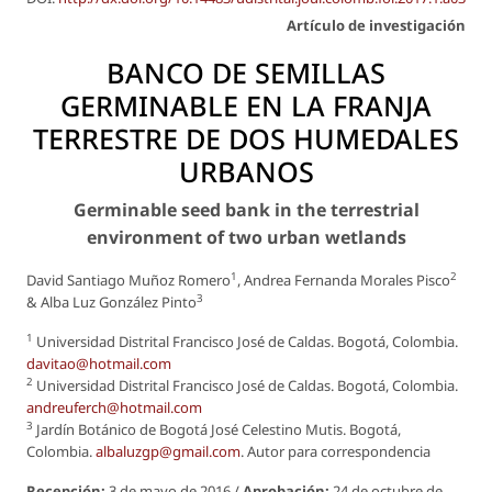
Artículo de investigación
BANCO DE SEMILLAS
GERMINABLE EN LA FRANJA
TERRESTRE DE DOS HUMEDALES
URBANOS
Germinable seed bank in the terrestrial
environment of two urban wetlands
1
2
David Santiago Muñoz Romero
, Andrea Fernanda Morales Pisco
3
& Alba Luz González Pinto
1
Universidad Distrital Francisco José de Caldas. Bogotá, Colombia.
davitao@hotmail.com
2
Universidad Distrital Francisco José de Caldas. Bogotá, Colombia.
andreuferch@hotmail.com
3
Jardín Botánico de Bogotá José Celestino Mutis. Bogotá,
Colombia.
albaluzgp@gmail.com
. Autor para correspondencia
Recepción:
3 de mayo de 2016 /
Aprobación:
24 de octubre de