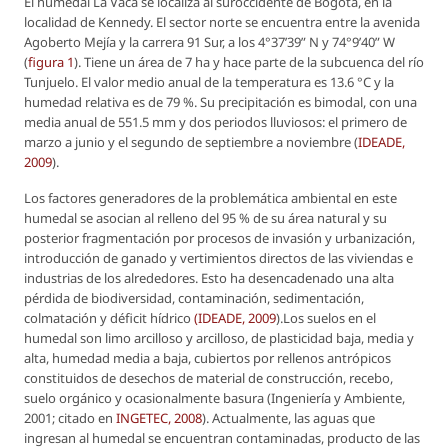
El humedal La Vaca se localiza al suroccidente de Bogotá, en la
localidad de Kennedy. El sector norte se encuentra entre la avenida
Agoberto Mejía y la carrera 91 Sur, a los 4°37’39” N y 74°9’40” W
(
figura 1
). Tiene un área de 7 ha y hace parte de la subcuenca del río
Tunjuelo. El valor medio anual de la temperatura es 13.6 °C y la
humedad relativa es de 79 %. Su precipitación es bimodal, con una
media anual de 551.5 mm y dos periodos lluviosos: el primero de
marzo a junio y el segundo de septiembre a noviembre (
IDEADE,
2009
).
Los factores generadores de la problemática ambiental en este
humedal se asocian al relleno del 95 % de su área natural y su
posterior fragmentación por procesos de invasión y urbanización,
introducción de ganado y vertimientos directos de las viviendas e
industrias de los alrededores. Esto ha desencadenado una alta
pérdida de biodiversidad, contaminación, sedimentación,
colmatación y déficit hídrico
(IDEADE, 2009
).Los suelos en el
humedal son limo arcilloso y arcilloso, de plasticidad baja, media y
alta, humedad media a baja, cubiertos por rellenos antrópicos
constituidos de desechos de material de construcción, recebo,
suelo orgánico y ocasionalmente basura (Ingeniería y Ambiente,
2001; citado en
INGETEC, 2008
). Actualmente, las aguas que
ingresan al humedal se encuentran contaminadas, producto de las