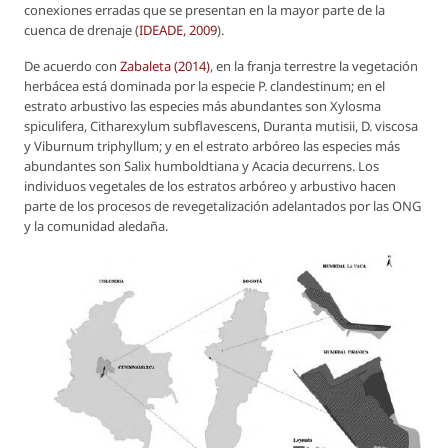
conexiones erradas que se presentan en la mayor parte de la
cuenca de drenaje (
IDEADE, 2009
).
De acuerdo con
Zabaleta (2014)
, en la franja terrestre la vegetación
herbácea está dominada por la especie
P. clandestinum
; en el
estrato arbustivo las especies más abundantes son
Xylosma
spiculifera
,
Citharexylum
subflavescens
,
Duranta
mutisii
,
D.
viscosa
y
Viburnum
triphyllum
; y en el estrato arbóreo las especies más
abundantes son
Salix
humboldtiana
y
Acacia
decurrens
. Los
individuos vegetales de los estratos arbóreo y arbustivo hacen
parte de los procesos de revegetalización adelantados por las ONG
y la comunidad aledaña.