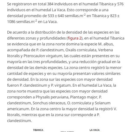
Se registraron en total 384 individuos en el humedal Tibanica y 576
individuos en el humedal La Vaca. Esto corresponde a una
-2
densidad promedio de 533 ± 640 semillas.m
en Tibanica y 823 ±
-2
1086 semillas.m
en La Vaca.
De acuerdo a la distribución de la densidad de las especies en las
diferentes zonas y profundidades (
figura 2
), en el humedal Tibanica
se evidencia que en la zona norte domina la especie
M. albus
,
acompañada de
P. clandestinum
,
Oxalis corniculata
,
Verbena
litoralis
y
Pterocaulon virgatum
, las cuales están presentes en su
mayoría en las tres profundidades, y una reducción gradual en la
densidad de las demás especies. La zona centro registró la menor
cantidad de especies y en su mayoría presentan valores similares
de densidad. En la zona sur las especies con mayor densidad
fueron
P. clandestinum
y
P. virgatum
. En el humedal La Vaca, la
zona norte muestra que las especies con mayor densidad
corresponden a
Physalis peruviana
,
Plantago major
,
P.
clandestinum
,
Sonchus oleraceus
,
O. corniculata
y
Solanum
americanum
. En la zona centro la mayor densidad la registró
V.
litoralis
, mientras que en la zona sur corresponde a
P.
clandestinum
.