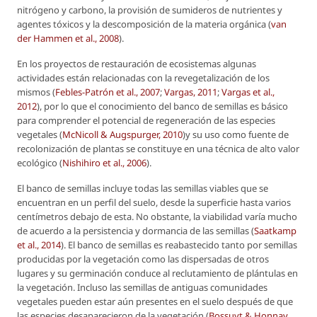
nitrógeno y carbono, la provisión de sumideros de nutrientes y
agentes tóxicos y la descomposición de la materia orgánica (
van
der Hammen
et al.
, 2008
).
En los proyectos de restauración de ecosistemas algunas
actividades están relacionadas con la revegetalización de los
mismos (
Febles-Patrón
et al.
, 2007
;
Vargas, 2011
;
Vargas
et al.
,
2012
), por lo que el conocimiento del banco de semillas es básico
para comprender el potencial de regeneración de las especies
vegetales (
McNicoll & Augspurger, 2010
)y su uso como fuente de
recolonización de plantas se constituye en una técnica de alto valor
ecológico (
Nishihiro
et al.
, 2006
).
El banco de semillas incluye todas las semillas viables que se
encuentran en un perfil del suelo, desde la superficie hasta varios
centímetros debajo de esta. No obstante, la viabilidad varía mucho
de acuerdo a la persistencia y dormancia de las semillas (
Saatkamp
et al.
, 2014
). El banco de semillas es reabastecido tanto por semillas
producidas por la vegetación como las dispersadas de otros
lugares y su germinación conduce al reclutamiento de plántulas en
la vegetación. Incluso las semillas de antiguas comunidades
vegetales pueden estar aún presentes en el suelo después de que
las especies desaparecieron de la vegetación (
Bossuyt & Honnay,