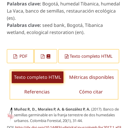
Palabras clave:
Bogotá, humedal Tibanica, humedal
La Vaca, banco de semillas, restauración ecológica
(es).
Palabras clave:
seed bank, Bogotá, Tibanica
wetland, ecological restoration (en).
PDF
Texto completo HTML
Texto completo HTML
Métricas disponibles
Referencias
Cómo citar
Muñoz R, D., Morales P, A. & González P, A.
(2017). Banco de
semillas germinable en la franja terrestre de dos humedales
urbanos.
Colombia Forestal
, 20(1), 31-44.
DOI:
http://dx.doi.org/10.14483/udistrital.jour.colomb.for.2017.1.a03