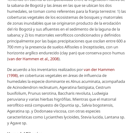
la sabana de Bogotá y las áreas en las que se ubican los dos
humedales, se toman como referentes para la franja terrestre: 1) las
coberturas vegetales de los ecosistemas de bosques y matorrales
de zonas inundables que se originaron producto de la erodación
del río Bogotá y sus afluentes en el sedimento de la laguna de la
sabana; y 2) los matorrales xerofíticos condicionados y definidos
principalmente por las bajas precipitaciones que oscilan entre 600 a
700 mm y la presencia de suelos Alfisoles o Inceptisoles, con un
horizonte argílico endurecido (
clay pan
) que conserva poco humus
(
van der Hammen
et al.
, 2008
).
De acuerdo a los inventarios realizados por
van der Hammen
(1998)
, en coberturas vegetales en áreas de influencia de
humedales la especie dominante es
Alnus
acuminata
, acompañada
de
Acinodendron reclinatum
,
Ageratina fastigiata
,
Cestrum
buxifolium
,
Prunus serotina
,
Baccharis revoluta
,
Ludwigia
peruviana
y varias hierbas higrófilas. Mientras que el matorral
xerofítico está compuesto de
Opuntia sp.
,
Salvia bogotensis
,
Ageratina
sp
.
y
Dodonaea viscosa
, con otras especies
características como
Lycianthes lycioides
,
Stevia lucida
,
Lantana
sp
.
y
Agave
sp.