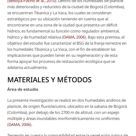
(
Bedoya-Patiño
et al.
, 2010
). Dentro de los humedales de planicie
más deteriorados y reducidos de la ciudad de Bogotá (Colombia),
se encuentran Tibanica y La Vaca, los cuales se consideran
estratégicos por su ubicación teniendo en cuenta que al
encontrarse en una zona de la ciudad que presenta un déficit
hídrico, es fundamental su función como regulador ambiental,
hídrico y de humedad relativa (
DAMA, 2006
). Bajo esta premisa, el
objetivo del estudio fue caracterizar el BSG de la franja terrestre en
los humedales Tibanica y La Vaca, con el fin de establecer las
implicaciones que pueden tener en su regeneración y de esta
forma apoyar los procesos de restauración ecológica que se
adelanta actualmente.
MATERIALES Y MÉTODOS
Área de estudio
La presente investigación se realizó en dos humedales andinos de
planicie, de origen fluviolacustre, ubicados en la sabana de Bogotá
(Colombia), por debajo de los 2700 m de altitud, con un espejo
múltiple y áreas inundables morfométricamente no uniformes
(
DAMA, 2006
).
Teniendo en cuenta la compatibilidad entre la vegetación nativa de