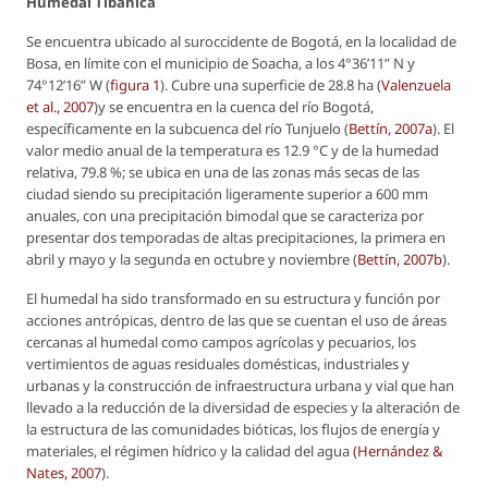
Humedal Tibanica
Se encuentra ubicado al suroccidente de Bogotá, en la localidad de
Bosa, en límite con el municipio de Soacha, a los 4°36’11” N y
74°12’16” W (
figura 1
). Cubre una superficie de 28.8 ha (
Valenzuela
et al.
, 2007
)y se encuentra en la cuenca del río Bogotá,
específicamente en la subcuenca del río Tunjuelo (
Bettín, 2007a
). El
valor medio anual de la temperatura es 12.9 °C y de la humedad
relativa, 79.8 %; se ubica en una de las zonas más secas de las
ciudad siendo su precipitación ligeramente superior a 600 mm
anuales, con una precipitación bimodal que se caracteriza por
presentar dos temporadas de altas precipitaciones, la primera en
abril y mayo y la segunda en octubre y noviembre (
Bettín, 2007b
).
El humedal ha sido transformado en su estructura y función por
acciones antrópicas, dentro de las que se cuentan el uso de áreas
cercanas al humedal como campos agrícolas y pecuarios, los
vertimientos de aguas residuales domésticas, industriales y
urbanas y la construcción de infraestructura urbana y vial que han
llevado a la reducción de la diversidad de especies y la alteración de
la estructura de las comunidades bióticas, los flujos de energía y
materiales, el régimen hídrico y la calidad del agua
(Hernández &
Nates, 2007
).