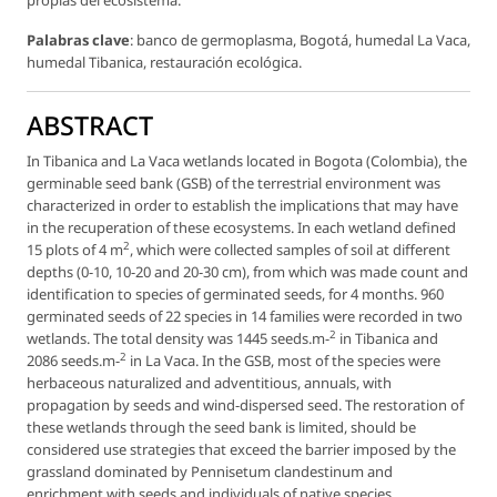
Palabras clave
: banco de germoplasma, Bogotá, humedal La Vaca,
humedal Tibanica, restauración ecológica.
ABSTRACT
In Tibanica and La Vaca wetlands located in Bogota (Colombia), the
germinable seed bank (GSB) of the terrestrial environment was
characterized in order to establish the implications that may have
in the recuperation of these ecosystems. In each wetland defined
2
15 plots of 4 m
, which were collected samples of soil at different
depths (0-10, 10-20 and 20-30 cm), from which was made count and
identification to species of germinated seeds, for 4 months. 960
germinated seeds of 22 species in 14 families were recorded in two
2
wetlands. The total density was 1445 seeds.m-
in Tibanica and
2
2086 seeds.m-
in La Vaca. In the GSB, most of the species were
herbaceous naturalized and adventitious, annuals, with
propagation by seeds and wind-dispersed seed. The restoration of
these wetlands through the seed bank is limited, should be
considered use strategies that exceed the barrier imposed by the
grassland dominated by
Pennisetum clandestinum
and
enrichment with seeds and individuals of native species.