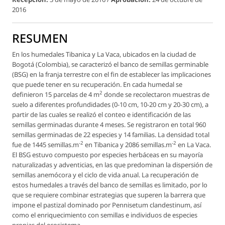
2016
RESUMEN
En los humedales Tibanica y La Vaca, ubicados en la ciudad de
Bogotá (Colombia), se caracterizó el banco de semillas germinable
(BSG) en la franja terrestre con el fin de establecer las implicaciones
que puede tener en su recuperación. En cada humedal se
2
definieron 15 parcelas de 4 m
donde se recolectaron muestras de
suelo a diferentes profundidades (0-10 cm, 10-20 cm y 20-30 cm), a
partir de las cuales se realizó el conteo e identificación de las
semillas germinadas durante 4 meses. Se registraron en total 960
semillas germinadas de 22 especies y 14 familias. La densidad total
-2
-2
fue de 1445 semillas.m
en Tibanica y 2086 semillas.m
en La Vaca.
El BSG estuvo compuesto por especies herbáceas en su mayoría
naturalizadas y adventicias, en las que predominan la dispersión de
semillas anemócora y el ciclo de vida anual. La recuperación de
estos humedales a través del banco de semillas es limitado, por lo
que se requiere combinar estrategias que superen la barrera que
impone el pastizal dominado por
Pennisetum clandestinum
, así
como el enriquecimiento con semillas e individuos de especies
propias del ecosistema.