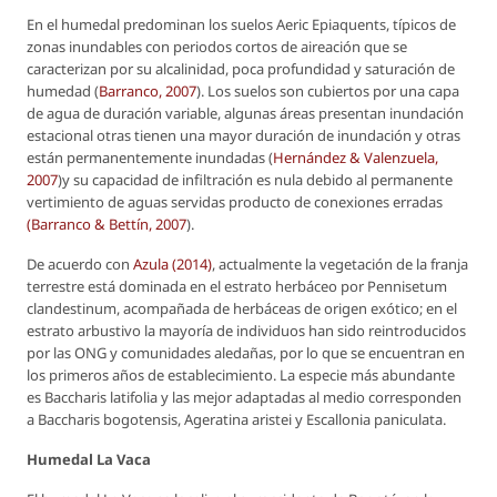
En el humedal predominan los suelos
Aeric Epiaquents
, típicos de
zonas inundables con periodos cortos de aireación que se
caracterizan por su alcalinidad, poca profundidad y saturación de
humedad (
Barranco, 2007
). Los suelos son cubiertos por una capa
de agua de duración variable, algunas áreas presentan inundación
estacional otras tienen una mayor duración de inundación y otras
están permanentemente inundadas (
Hernández & Valenzuela,
2007
)y su capacidad de infiltración es nula debido al permanente
vertimiento de aguas servidas producto de conexiones erradas
(Barranco & Bettín, 2007
).
De acuerdo con
Azula (2014)
, actualmente la vegetación de la franja
terrestre está dominada en el estrato herbáceo por
Pennisetum
clandestinum
, acompañada de herbáceas de origen exótico; en el
estrato arbustivo la mayoría de individuos han sido reintroducidos
por las ONG y comunidades aledañas, por lo que se encuentran en
los primeros años de establecimiento. La especie más abundante
es
Baccharis
latifolia
y las mejor adaptadas al medio corresponden
a
Baccharis
bogotensis
,
Ageratina
aristei
y
Escallonia
paniculata
.
Humedal La Vaca