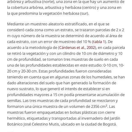
arbórea y arbustiva (norte), una zona en la que hay un aumento de
la cobertura arbórea, arbustiva y herbácea (centro) y una zona en
la que predomina la vegetación herbácea (sur).
Mediante un muestreo aleatorio estratificado, en el que se
consideró cada zona como un estrato, se trazaron parcelas de 2 x 2
m cuyo número de la muestra se determinó de acuerdo al área de
cada estrato, con un error de muestreo del 10 % (
tabla 1
). De
acuerdo a la metodología de (
Cárdenas
et al.
, 2002
), en cada parcela
se retiró la vegetación y con un cilindro de 10 cm de diámetro y 10
cm de profundidad, se tomaron tres muestras de suelo en cada
una de las profundidades establecidas en este estudio: 0-10 cm, 10-
20 cm y 20-30 cm. Estas profundidades fueron consideradas
teniendo en cuenta que en algunas zonas de los humedales, se han
dado alteraciones del suelo que han generado la formación de
nuevo sustrato, lo que generó el interés de establecer si en
profundidades mayores a 15 cm podía presentarse acumulación de
semillas. Las tres muestras de cada profundidad se mezclaron y
3
formaron una única muestra de un volumen de 2356 cm
. Las
muestras fueron empaquetadas en bolsas plásticas con cierre
hermético, etiquetadas y transportadas al invernadero del Jardín
Botánico José Celestino Mutis, ubicado en la ciudad de Bogotá.