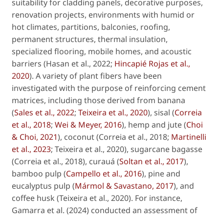
suitability for cladding panels, decorative purposes,
renovation projects, environments with humid or
hot climates, partitions, balconies, roofing,
permanent structures, thermal insulation,
specialized flooring, mobile homes, and acoustic
barriers (Hasan
et al
., 2022;
Hincapié Rojas
et al
.,
2020
). A variety of plant fibers have been
investigated with the purpose of reinforcing cement
matrices, including those derived from banana
(
Sales
et al
., 2022
;
Teixeira
et al
., 2020
), sisal (
Correia
et al
., 2018
;
Wei & Meyer, 2016
), hemp and jute (
Choi
& Choi, 2021
), coconut (Correia
et al
., 2018;
Martinelli
et al
., 2023
; Teixeira
et al
., 2020), sugarcane bagasse
(Correia
et al
., 2018), curauá (
Soltan
et al
., 2017
),
bamboo pulp (
Campello
et al
., 2016
), pine and
eucalyptus pulp (
Mármol & Savastano, 2017
), and
coffee husk (Teixeira
et al
., 2020). For instance,
Gamarra
et al
. (2024) conducted an assessment of