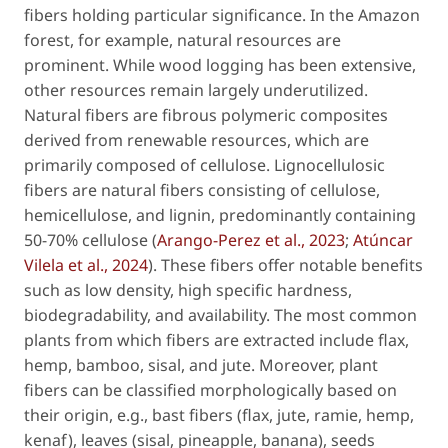
fibers holding particular significance. In the Amazon
forest, for example, natural resources are
prominent. While wood logging has been extensive,
other resources remain largely underutilized.
Natural fibers are fibrous polymeric composites
derived from renewable resources, which are
primarily composed of cellulose. Lignocellulosic
fibers are natural fibers consisting of cellulose,
hemicellulose, and lignin, predominantly containing
50-70% cellulose (
Arango-Perez
et al
., 2023
;
Atúncar
Vilela
et al
., 2024
). These fibers offer notable benefits
such as low density, high specific hardness,
biodegradability, and availability. The most common
plants from which fibers are extracted include flax,
hemp, bamboo, sisal, and jute. Moreover, plant
fibers can be classified morphologically based on
their origin,
e.g.
, bast fibers (flax, jute, ramie, hemp,
kenaf), leaves (sisal, pineapple, banana), seeds