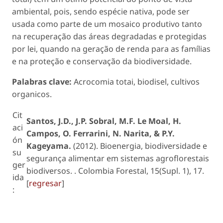
ambiental, pois, sendo espécie nativa, pode ser
usada como parte de um mosaico produtivo tanto
na recuperação das áreas degradadas e protegidas
por lei, quando na geração de renda para as famílias
e na proteção e conservação da biodiversidade.
Palabras clave:
Acrocomia totai
, biodisel, cultivos
organicos.
Cit
Santos, J.D., J.P. Sobral, M.F. Le Moal, H.
aci
Campos, O. Ferrarini, N. Narita, & P.Y.
ón
Kageyama.
(2012). Bioenergia, biodiversidade e
su
segurança alimentar em sistemas agroflorestais
ger
biodiversos. . Colombia Forestal, 15(Supl. 1), 17.
ida
[
regresar
]
: