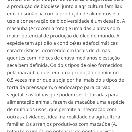
a produção de biodiesel junto a agricultura familiar,
em consonância com a produção de alimentos e o
uso e conservação da biodiversidade é um desafio. A
macaúba (
Acrocomia totai
) é uma das plantas com
maior potencial de produção de óleo do mundo. A
espécie tem aptidão a condiç�es edafoclimáticas
características, ocorrendo em locais de climas
quentes com índices de chuva medianos e estação
seca bem definida. Os dois tipos de óleo fornecidos
pela macaúba, que tem uma produção no mínimo
0.5 vezes maior que a soja por ha, mais dois tipos de
torta da prensagem, o endocarpo para carvão
vegetal e as folhas que podem ser trituradas para
alimentação animal, fazem da macaúba uma espécie
de múltiplos usos, que permite a integração com
outras atividades, ideal na realidade da agricultura
familiar. Os arranjos produtivos com macaúba (
A.
totai
) tem um ótimo potencial do ponto de vista