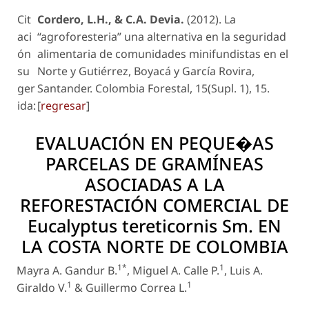
Cit
Cordero, L.H., & C.A. Devia.
(2012). La
aci
“agroforesteria” una alternativa en la seguridad
ón
alimentaria de comunidades minifundistas en el
su
Norte y Gutiérrez, Boyacá y García Rovira,
ger
Santander. Colombia Forestal, 15(Supl. 1), 15.
ida:
[
regresar
]
EVALUACIÓN EN PEQUE�AS
PARCELAS DE GRAMÍNEAS
ASOCIADAS A LA
REFORESTACIÓN COMERCIAL DE
Eucalyptus tereticornis
Sm. EN
LA COSTA NORTE DE COLOMBIA
1*
1
Mayra A. Gandur B.
, Miguel A. Calle P.
, Luis A.
1
1
Giraldo V.
& Guillermo Correa L.