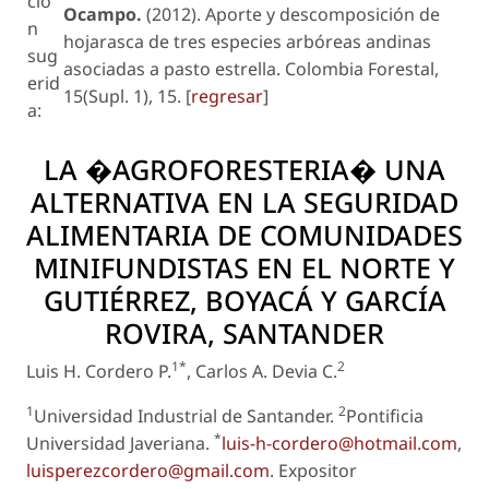
ció
Ocampo.
(2012). Aporte y descomposición de
n
hojarasca de tres especies arbóreas andinas
sug
asociadas a pasto estrella. Colombia Forestal,
erid
15(Supl. 1), 15. [
regresar
]
a:
LA �AGROFORESTERIA� UNA
ALTERNATIVA EN LA SEGURIDAD
ALIMENTARIA DE COMUNIDADES
MINIFUNDISTAS EN EL NORTE Y
GUTIÉRREZ, BOYACÁ Y GARCÍA
ROVIRA, SANTANDER
1*
2
Luis H. Cordero P.
, Carlos A. Devia C.
1
2
Universidad Industrial de Santander.
Pontificia
*
Universidad Javeriana.
luis-h-cordero@hotmail.com
,
luisperezcordero@gmail.com
.
Expositor