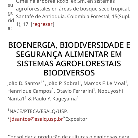
Gmelina arborea
Roxb. ex Sm. en sistemas
su
agroforestales en áreas de bosque seco tropical,
ge
Santafé de Antioquia. Colombia Forestal, 15(Supl.
rid
1), 17. [
regresar
]
a:
BIOENERGIA, BIODIVERSIDADE E
SEGURANÇA ALIMENTAR EM
SISTEMAS AGROFLORESTAIS
BIODIVERSOS
1*
1
1
João D. Santos
, João P. Sobral
, Marcos F. Le Moal
,
1
1
Henrrique Campos
, Otavio Ferrarini
, Nobuyoshi
1
1
Narita1
& Paulo Y. Kageyama
1
NACE/PTECA/ESALQ/USP.
*
*
jdsantos@esalq.usp.br
Expositor
Consolidar a produção de culturas oleaginosas para