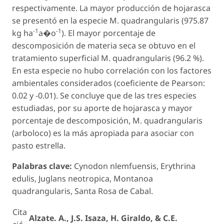
respectivamente. La mayor producción de hojarasca
se presentó en la especie
M. quadrangularis
(975.87
-1
-1
kg ha
a�o
). El mayor porcentaje de
descomposición de materia seca se obtuvo en el
tratamiento superficial
M. quadrangularis
(96.2 %).
En esta especie no hubo correlación con los factores
ambientales considerados (coeficiente de Pearson:
0.02 y -0.01). Se concluye que de las tres especies
estudiadas, por su aporte de hojarasca y mayor
porcentaje de descomposición,
M. quadrangularis
(arboloco) es la más apropiada para asociar con
pasto estrella.
Palabras clave:
Cynodon nlemfuensis
,
Erythrina
edulis
,
Juglans neotropica
, Montanoa
quadrangularis, Santa Rosa de Cabal.
Cita
Alzate. A., J.S. Isaza, H. Giraldo, & C.E.