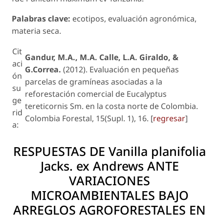
Palabras clave:
ecotipos, evaluación agronómica,
materia seca.
Cit
Gandur, M.A., M.A. Calle, L.A. Giraldo, &
aci
G.Correa.
(2012). Evaluación en pequeñas
ón
parcelas de gramíneas asociadas a la
su
reforestación comercial de
Eucalyptus
ge
tereticornis
Sm. en la costa norte de Colombia.
rid
Colombia Forestal, 15(Supl. 1), 16. [
regresar
]
a:
RESPUESTAS DE
Vanilla planifolia
Jacks. ex Andrews ANTE
VARIACIONES
MICROAMBIENTALES BAJO
ARREGLOS AGROFORESTALES EN