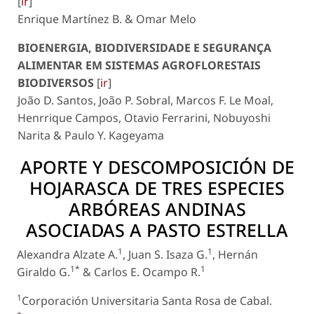
[
ir
]
Enrique Martínez B. & Omar Melo
BIOENERGIA, BIODIVERSIDADE E SEGURANÇA
ALIMENTAR EM SISTEMAS AGROFLORESTAIS
BIODIVERSOS
[
ir
]
João D. Santos, João P. Sobral, Marcos F. Le Moal,
Henrrique Campos, Otavio Ferrarini, Nobuyoshi
Narita & Paulo Y. Kageyama
APORTE Y DESCOMPOSICIÓN DE
HOJARASCA DE TRES ESPECIES
ARBÓREAS ANDINAS
ASOCIADAS A PASTO ESTRELLA
1
1
Alexandra Alzate A.
, Juan S. Isaza G.
, Hernán
1*
1
Giraldo G.
& Carlos E. Ocampo R.
1
Corporación Universitaria Santa Rosa de Cabal.