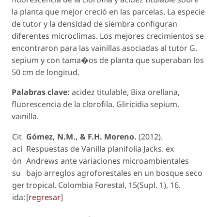
la planta que mejor creció en las parcelas. La especie
de tutor y la densidad de siembra configuran
diferentes microclimas. Los mejores crecimientos se
encontraron para las vainillas asociadas al tutor
G.
sepium
y con tama�os de planta que superaban los
50 cm de longitud.
Palabras clave:
acidez titulable,
Bixa orellana
,
fluorescencia de la clorofila,
Gliricidia sepium
,
vainilla.
Cit
Gómez, N.M., & F.H. Moreno.
(2012).
aci
Respuestas de
Vanilla planifolia
Jacks. ex
ón
Andrews ante variaciones microambientales
su
bajo arreglos agroforestales en un bosque seco
ger
tropical. Colombia Forestal, 15(Supl. 1), 16.
ida:
[
regresar
]