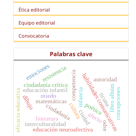
Ética editorial
Equipo editorial
Convocatoria
Palabras clave
emociones
resistencia
competencia
habilidades comunicativas
autoridad
ciudadanía crítica
libro albúm
educación infantil
concepciones
infancia
eficacia educativa
ticuna
miedo
dibujo
matemáticas
poética
cultura
ciudadanía
ciudad
afecto
literatura
aspo
interculturalidad
educación neuroafectiva