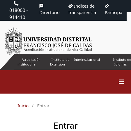
Índices de
018000 -
Directorio
transparencia
Participa
914410
Acreditación
Instituto de
Interinstitucional
Instituto de
institucional
Extensión
Idiomas
Inicio
/
Entrar
Entrar