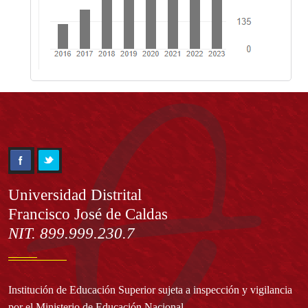
Información
Universidad Distrital
Francisco José de Caldas
NIT. 899.999.230.7
Institución de Educación Superior sujeta a inspección y vigilancia
por el Ministerio de Educación Nacional