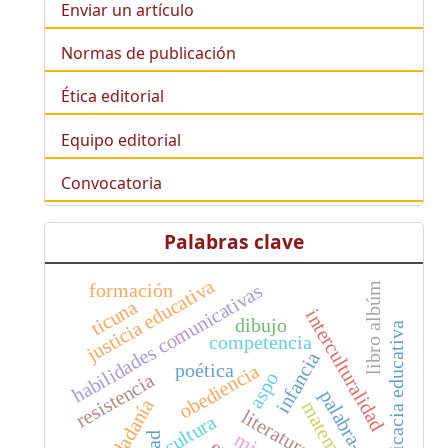
Enviar un artículo
Normas de publicación
Ética editorial
Equipo editorial
Convocatoria
Palabras clave
justicia educativa
formación
habilidades comunicativas
libro albúm
ticuna
interculturalidad
dibujo
eficacia educativa
competencia
infancia
poética
obediencia
aspo
resistencia
palabra-acción
ciudadanía
matemáticas
literatura
cultura