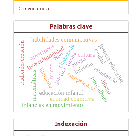
Convocatoria
Palabras clave
habilidades comunicativas
tradición-creación
ciudadanía
justicia educativa
emociones
interculturalidad
ciudad
aspo
ticuna
cultura
afecto
infancia
miedo
resistencia
poética
literatura
matemáticas
competencia
libro albúm
dibujo
educación infantil
equidad cognitiva
infancias en movimiento
Indexación