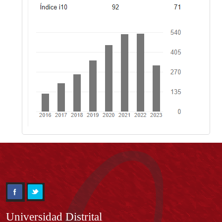
Información
Universidad Distrital