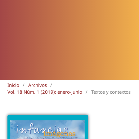
Inicio
/
Archivos
/
Vol. 18 Núm. 1 (2019): enero-junio
/
Textos y contextos