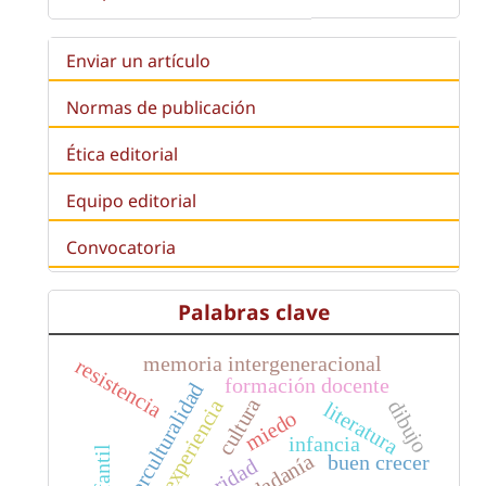
Enviar un artículo
Normas de publicación
Ética editorial
Equipo editorial
Convocatoria
Palabras clave
memoria intergeneracional
resistencia
formación docente
interculturalidad
cultura
experiencia
dibujo
literatura
miedo
infancia
ciudadanía
buen crecer
autoridad