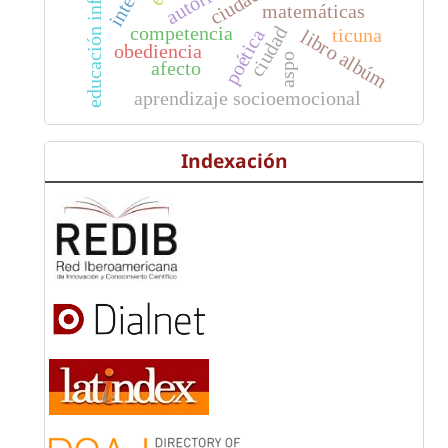
educación infantil
matemáticas
competencia
ciudad
ticuna
poética
libro albúm
obediencia
aspo
afecto
aprendizaje socioemocional
Indexación