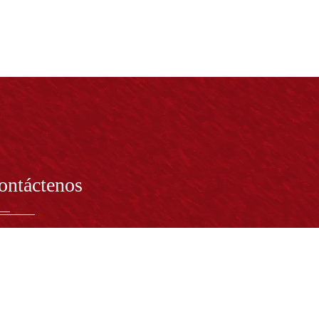
ontáctenos
PRESENTANTE LEGAL:
tor Dr. José Andelfo Lizcano Caro
toria@udistrital.edu.co