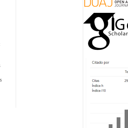
t
s
s