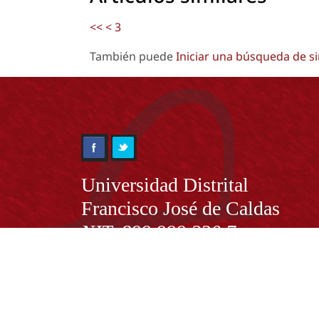
<<
<
3
También puede
Iniciar una búsqueda de s
Información
Universidad Distrital
Francisco José de Caldas
NIT. 899.999.230.7
Institución de Educación Superior sujeta a inspecció
vigilancia por el Ministerio de Educación Nacional