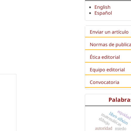
English
Español
Enviar un artículo
Normas de public
Ética editorial
Equipo editorial
Convocatoria
Palabra
equidad
libro albúm
matemáticas
dibujo
autoridad
miedo