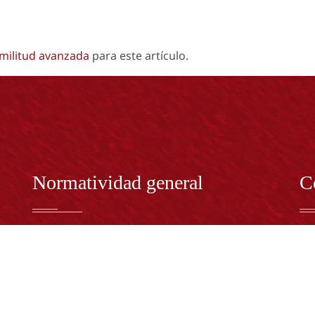
imilitud avanzada
para este artículo.
Normatividad general
C
Estatuto General
RE
Proyecto Universitario Institucional - PUI
Rec
rec
n y
Normatividad académica