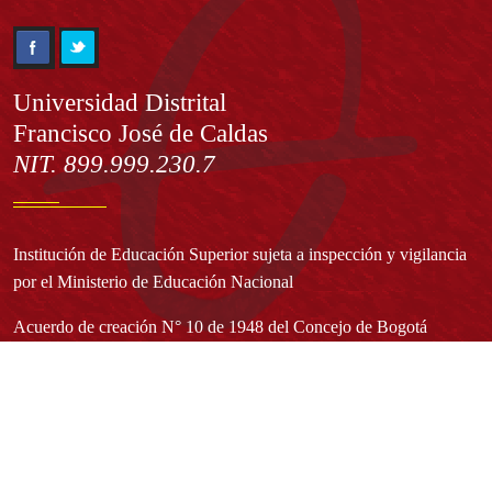
Información
Universidad Distrital
Francisco José de Caldas
NIT. 899.999.230.7
Institución de Educación Superior sujeta a inspección y vigilancia
por el Ministerio de Educación Nacional
Acuerdo de creación N° 10 de 1948 del Concejo de Bogotá
Acreditación Institucional de Alta Calidad - Resolución N° 023653
del 10 de diciembre del 2021
Redes sociales