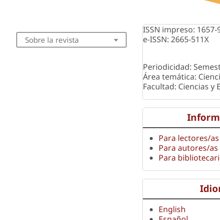
ISSN impreso: 1657-
e-ISSN: 2665-511X
Sobre la revista
Periodicidad: Semest
Área temática: Cienc
Facultad: Ciencias y
Inform
Para lectores/as
Para autores/as
Para bibliotecar
Idi
English
Español