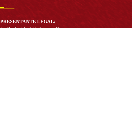
PRESENTANTE LEGAL:
tor Dr. José Andelfo Lizcano Caro
toria@udistrital.edu.co
alle 13 # 31 -75
otá D.C. - República de Colombia
igo Postal:
111611 - 111611537
Atención a usuarios del Centro De Relevo:
57) 6013238314
(+57) 6013239300
ext: 1421 - (+57) 6013238340
Lunes a viernes de 8:00 a.m. a 5:00 p.m.
Atención al ciudadano:
atencion@udistrital.edu.co
Notificaciones judiciales:
ificacionjudicial@udistrital.edu.co
Directorio institucional