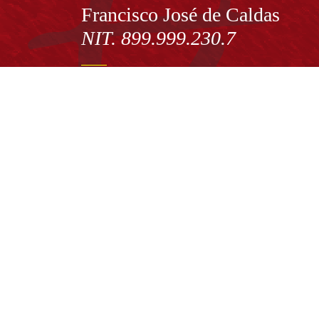
Francisco José de Caldas
NIT. 899.999.230.7
Institución de Educación Superior sujeta a inspecció
vigilancia por el Ministerio de Educación Nacional
Acuerdo de creación N° 10 de 1948 del Concejo de
Bogotá
Acreditación Institucional de Alta Calidad - Resoluc
N° 023653 del 10 de diciembre del 2021
Redes sociales