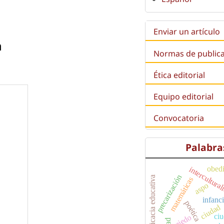
Enviar un artículo
a
Normas de public
Ética editorial
Equipo editorial
Convocatoria
Palabra
obed
intercultura
precarización
eficacia educativa
matemáticas
aspo
infanc
poética
ciudad
ci
miedo