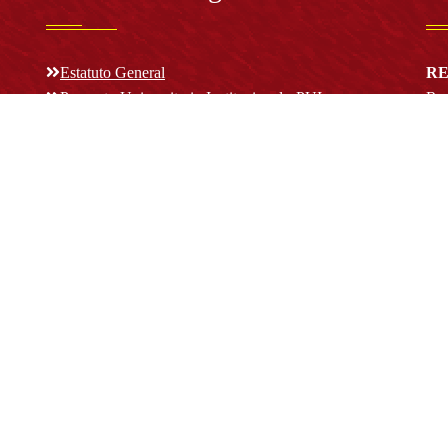
Estatuto General
RE
Proyecto Universitario Institucional - PUI
Rec
rec
n y
Normatividad académica
C
Bog
Cód
Derechos pecuniarios
ión
Estatuto Estudiantil
(+
Estatuto Docente
Estatuto Académico
not