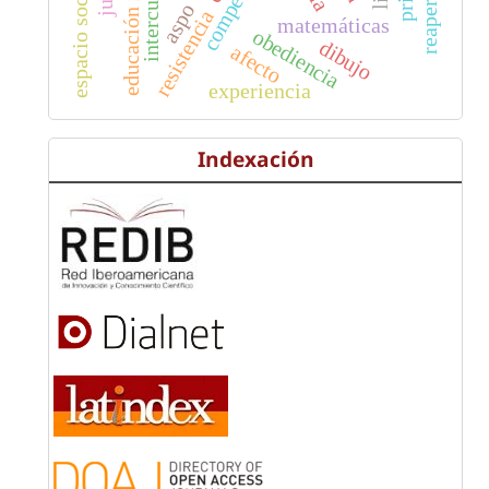
educación infantil
espacio social
aspo
resistencia
matemáticas
obediencia
dibujo
afecto
experiencia
Indexación