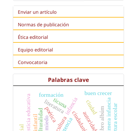
Enviar un artículo
Normas de publicación
Ética editorial
Equipo editorial
Convocatoria
Palabras clave
buen crecer
formación
justicia educativa
infancia
ticuna
primera infancia
literatura
ciudad
reapertura escolar
poética
libro albúm
interculturalidad
ciudadanía
autoridad
cultura
miedo
competencia