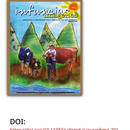
DOI:
https://doi.org/10.14483/udistrital.jour.infimg.201