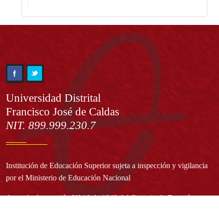
Información
Universidad Distrital
Francisco José de Caldas
NIT. 899.999.230.7
Institución de Educación Superior sujeta a inspección y vigilancia
por el Ministerio de Educación Nacional
Acuerdo de creación N° 10 de 1948 del Concejo de Bogotá
Acreditación Institucional de Alta Calidad - Resolución N° 023653