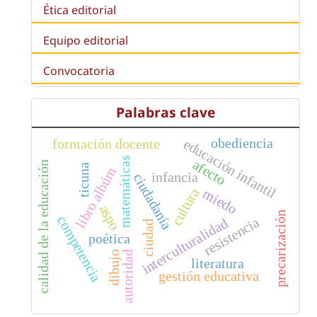
Ética editorial
Equipo editorial
Convocatoria
Palabras clave
obediencia
educación infantil
formación docente
matemáticas
afecto
calidad de la educación
ticuna
libro albúm
infancia
ciudadanía
cultura
miedo
aspo
precarización
competencia
resistencia
interculturalidad
ciudad
poética
dibujo
autoridad
literatura
gestión educativa