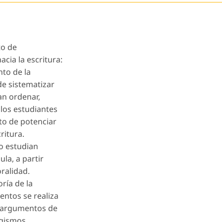
to de
acia la escritura:
to de la
de sistematizar
an ordenar,
 los estudiantes
ito de potenciar
ritura.
lo estudian
la, a partir
oralidad.
ría de la
entos se realiza
, argumentos de
ogismos.