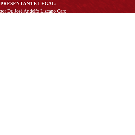
PRESENTANTE LEGAL:
tor Dr. José Andelfo Lizcano Caro
toria@udistrital.edu.co
alle 13 # 31 -75
otá D.C. - República de Colombia
igo Postal:
111611 - 111611537
Atención a usuarios del Centro De Relevo:
57) 6013238314
(+57) 6013239300
ext: 1421 - (+57) 6013238340
Lunes a viernes de 8:00 a.m. a 5:00 p.m.
Atención al ciudadano:
atencion@udistrital.edu.co
Notificaciones judiciales:
ificacionjudicial@udistrital.edu.co
Directorio institucional