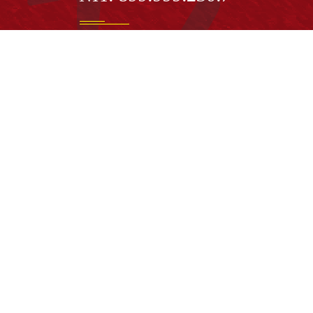
Institución de Educación Superior sujeta a inspecció
vigilancia por el Ministerio de Educación Nacional
Acuerdo de creación N° 10 de 1948 del Concejo de
Bogotá
Acreditación Institucional de Alta Calidad - Resoluc
N° 023653 del 10 de diciembre del 2021
Redes sociales