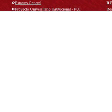
Estatuto General
RE
Proyecto Universitario Institucional - PUI
Rec
rec
n y
Normatividad académica
C
Bog
Cód
Derechos pecuniarios
ión
Estatuto Estudiantil
(+
Estatuto Docente
Estatuto Académico
not
© Platform & Workflow by:
Open Journal Systems
Designed by
Material Theme